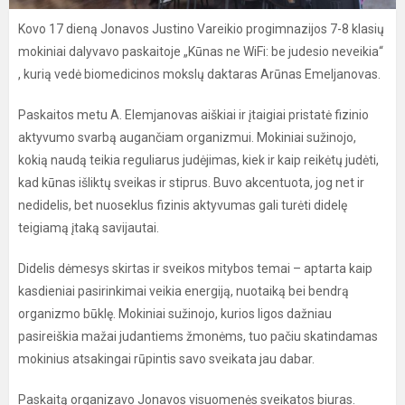
Kovo 17 dieną Jonavos Justino Vareikio progimnazijos 7-8 klasių
mokiniai dalyvavo paskaitoje „Kūnas ne WiFi: be judesio neveikia“
, kurią vedė biomedicinos mokslų daktaras Arūnas Emeljanovas.
Paskaitos metu A. Elemjanovas aiškiai ir įtaigiai pristatė fizinio
aktyvumo svarbą augančiam organizmui. Mokiniai sužinojo,
kokią naudą teikia reguliarus judėjimas, kiek ir kaip reikėtų judėti,
kad kūnas išliktų sveikas ir stiprus. Buvo akcentuota, jog net ir
nedidelis, bet nuoseklus fizinis aktyvumas gali turėti didelę
teigiamą įtaką savijautai.
Didelis dėmesys skirtas ir sveikos mitybos temai – aptarta kaip
kasdieniai pasirinkimai veikia energiją, nuotaiką bei bendrą
organizmo būklę. Mokiniai sužinojo, kurios ligos dažniau
pasireiškia mažai judantiems žmonėms, tuo pačiu skatindamas
mokinius atsakingai rūpintis savo sveikata jau dabar.
Paskaitą organizavo Jonavos visuomenės sveikatos biuras.