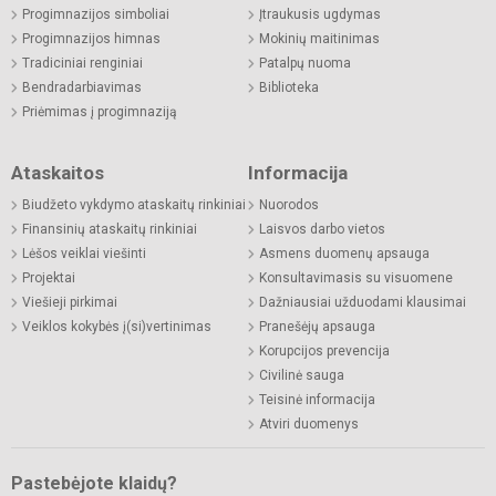
Progimnazijos simboliai
Įtraukusis ugdymas
Progimnazijos himnas
Mokinių maitinimas
Tradiciniai renginiai
Patalpų nuoma
Bendradarbiavimas
Biblioteka
Priėmimas į progimnaziją
Ataskaitos
Informacija
Biudžeto vykdymo ataskaitų rinkiniai
Nuorodos
Finansinių ataskaitų rinkiniai
Laisvos darbo vietos
Lėšos veiklai viešinti
Asmens duomenų apsauga
Projektai
Konsultavimasis su visuomene
Viešieji pirkimai
Dažniausiai užduodami klausimai
Veiklos kokybės į(si)vertinimas
Pranešėjų apsauga
Korupcijos prevencija
Civilinė sauga
Teisinė informacija
Atviri duomenys
Pastebėjote klaidų?