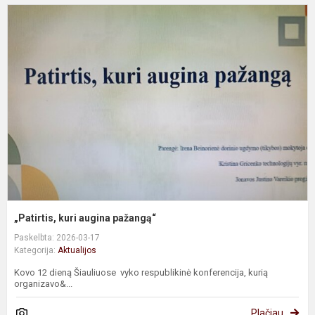
„
k
a
p
„Patirtis, kuri augina pažangą“
Paskelbta: 2026-03-17
Kategorija:
Aktualijos
Kovo 12 dieną Šiauliuose vyko respublikinė konferencija, kurią
organizavo&...
Plačiau