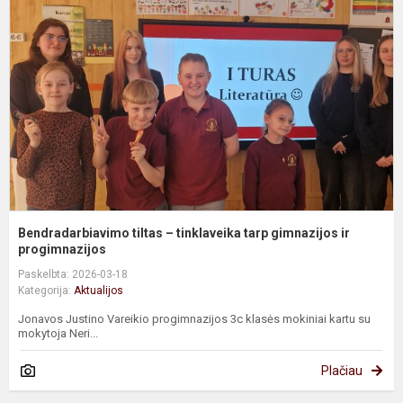
–
t
t
g
ir
pr
Bendradarbiavimo tiltas – tinklaveika tarp gimnazijos ir
progimnazijos
Paskelbta: 2026-03-18
Kategorija:
Aktualijos
Jonavos Justino Vareikio progimnazijos 3c klasės mokiniai kartu su
mokytoja Neri...
Plačiau