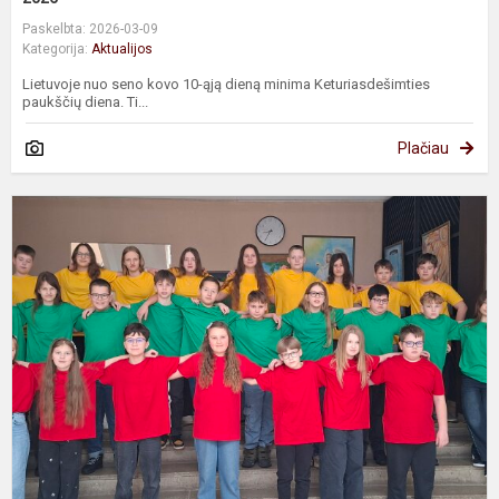
Paskelbta: 2026-03-09
Kategorija:
Aktualijos
Lietuvoje nuo seno kovo 10-ąją dieną minima Keturiasdešimties
paukščių diena. Ti...
Plačiau
„
k
v
m