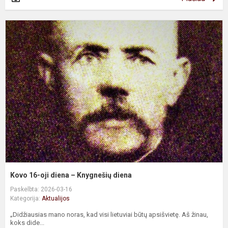
K
1
oj
d
–
K
d
Kovo 16-oji diena – Knygnešių diena
Paskelbta: 2026-03-16
Kategorija:
Aktualijos
„Didžiausias mano noras, kad visi lietuviai būtų apsišvietę. Aš žinau,
koks dide...