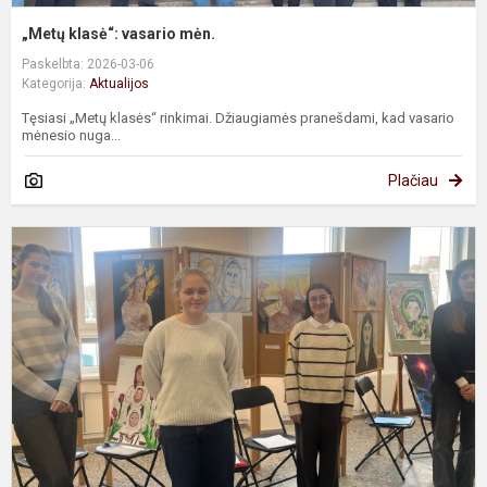
„Metų klasė“: vasario mėn.
Paskelbta: 2026-03-06
Kategorija:
Aktualijos
Tęsiasi „Metų klasės“ rinkimai. Džiaugiamės pranešdami, kad vasario
mėnesio nuga...
Plačiau
M
k
v
m
a