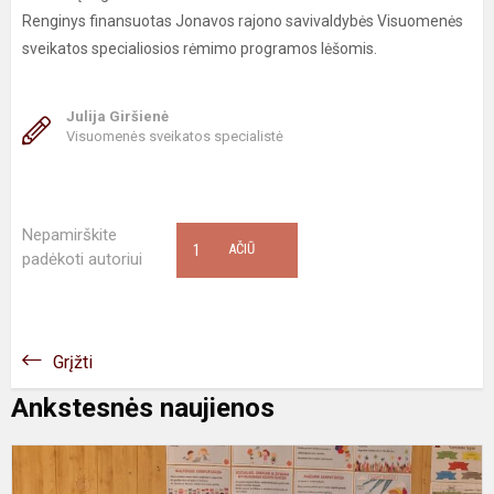
Renginys finansuotas Jonavos rajono savivaldybės Visuomenės
sveikatos specialiosios rėmimo programos lėšomis.
Julija Giršienė
Visuomenės sveikatos specialistė
Nepamirškite
1
AČIŪ
padėkoti autoriui
Grįžti
Ankstesnės naujienos
B
t