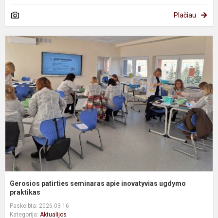
Plačiau
G
p
s
a
i
u
pr
Gerosios patirties seminaras apie inovatyvias ugdymo
praktikas
Paskelbta: 2026-03-16
Kategorija:
Aktualijos