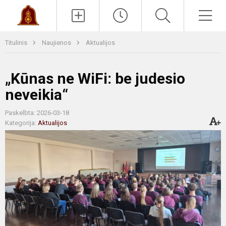
Paieška
Men
Titulinis
Naujienos
Aktualijos
„Kūnas ne WiFi: be judesio
neveikia“
Paskelbta: 2026-03-18
Kategorija:
Aktualijos