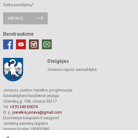
Turite pasiūlymų?
RAŠYKITE
Bendraukime
Steigėjas
Jonavos rajono savivaldybė
Jonavos Justino Vareikio progimnazija
Savivaldybės biudžetinė įstaiga
Chemikų g. 138, Jonava 55217
Tel.
+370 349 65074
El. p.
jvareikis.jonava@gmail.com
Duomenys kaupiami ir saugomi
Juridinių asmenų registre
Įmonės kodas 190302960