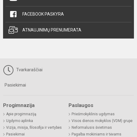
FACEBOOK PASKYRA
ATNAUJINIMŲ PRENUMERATA
Tvarkaraščiai
Pasiekimai
Progimnazija
Paslaugos
Apie progimnaziją
Priešmokyklinis ugdymas
Ugdymo aplinka
Visos dienos mokyklos (VDM) grupė
Vizija, misija, filosofija ir vertybės
Neformalusis švietimas
Pasiekimai
Pagalba mokiniams ir tėvams