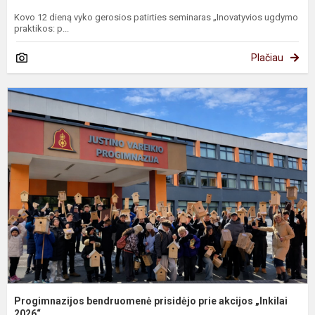
Kovo 12 dieną vyko gerosios patirties seminaras „Inovatyvios ugdymo
praktikos: p...
Plačiau
P
b
p
p
a
„
2.
Progimnazijos bendruomenė prisidėjo prie akcijos „Inkilai
2026“