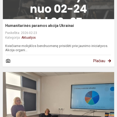
Humanitarinės paramos akcija Ukrainai
Paskelbta: 2026-02-23
Kategorija:
Aktualijos
Kviečiame mokyklos bendruomenę prisidėti prie jaunimo iniciatyvos.
Akcija organi...
Plačiau
A
s
d
a
p
a