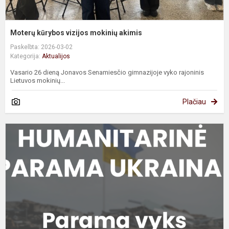
Moterų kūrybos vizijos mokinių akimis
Paskelbta: 2026-03-02
Kategorija:
Aktualijos
Vasario 26 dieną Jonavos Senamiesčio gimnazijoje vyko rajoninis
Lietuvos mokinių...
Plačiau
H
p
a
U