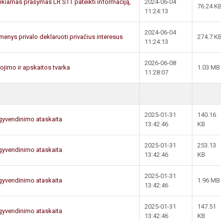
teikiamas prašymas LR STT pateikti informaciją,
2024-06-04
76.24 K
11:24:13
2024-06-04
menys privalo deklaruoti privačius interesus
274.7 K
11:24:13
2026-06-08
imo ir apskaitos tvarka
1.03 MB
11:28:07
2025-01-31
140.16
gyvendinimo ataskaita
13:42:46
KB
2025-01-31
253.13
gyvendinimo ataskaita
13:42:46
KB
2025-01-31
gyvendinimo ataskaita
1.96 MB
13:42:46
2025-01-31
147.51
gyvendinimo ataskaita
13:42:46
KB