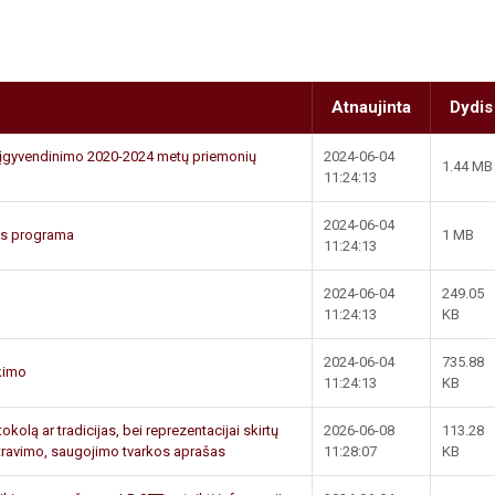
Atnaujinta
Dydis
 įgyvendinimo 2020-2024 metų priemonių
2024-06-04
1.44 MB
11:24:13
2024-06-04
os programa
1 MB
11:24:13
2024-06-04
249.05
11:24:13
KB
2024-06-04
735.88
škimo
11:24:13
KB
kolą ar tradicijas, bei reprezentacijai skirtų
2026-06-08
113.28
travimo, saugojimo tvarkos aprašas
11:28:07
KB