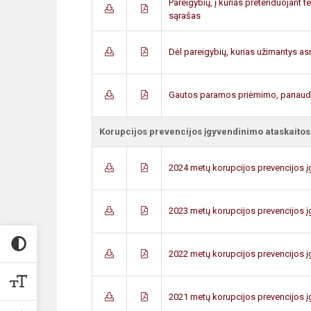
Pareigybių, į kurias pretenduojant 
sąrašas
Dėl pareigybių, kurias užimantys as
Gautos paramos priėmimo, panaudoj
Korupcijos prevencijos įgyvendinimo ataskaitos
2024 metų korupcijos prevencijos į
2023 metų korupcijos prevencijos į
2022 metų korupcijos prevencijos į
2021 metų korupcijos prevencijos į