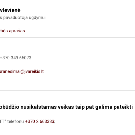
vlevienė
us pavaduotoja ugdymui
ybės aprašas
 +370 349 65073
pranesimai@jvareikis.lt
būdžio nusikalstamas veikas taip pat galima pateikti
STT“ telefonu
+370 2 663333
;