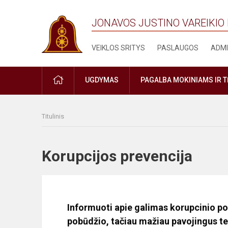
JONAVOS JUSTINO VAREIKIO
VEIKLOS SRITYS
PASLAUGOS
ADMI
PRADŽIA
UGDYMAS
PAGALBA MOKINIAMS IR 
Titulinis
Korupcijos prevencija
Informuoti apie galimas korupcinio po
pobūdžio, tačiau mažiau pavojingus te