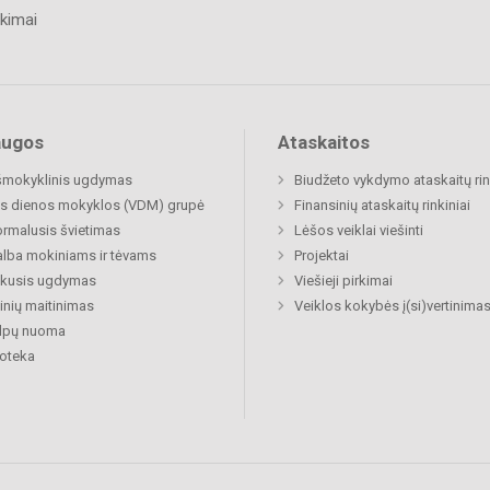
kimai
augos
Ataskaitos
šmokyklinis ugdymas
Biudžeto vykdymo ataskaitų rin
s dienos mokyklos (VDM) grupė
Finansinių ataskaitų rinkiniai
rmalusis švietimas
Lėšos veiklai viešinti
lba mokiniams ir tėvams
Projektai
ukusis ugdymas
Viešieji pirkimai
nių maitinimas
Veiklos kokybės į(si)vertinima
alpų nuoma
ioteka