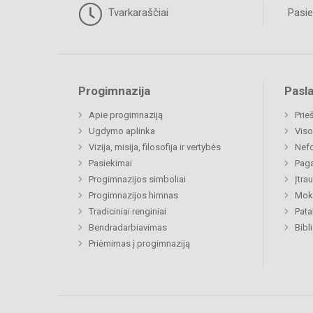
Tvarkaraščiai
Pasie
Progimnazija
Pasl
Apie progimnaziją
Prie
Ugdymo aplinka
Viso
Vizija, misija, filosofija ir vertybės
Nefo
Pasiekimai
Paga
Progimnazijos simboliai
Įtra
Progimnazijos himnas
Moki
Tradiciniai renginiai
Pat
Bendradarbiavimas
Bibl
Priėmimas į progimnaziją