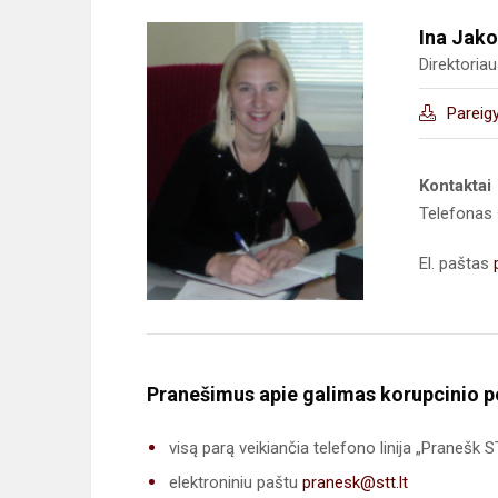
Ina Jako
Direktoria
Pareig
Kontaktai
Telefonas
El. paštas
Pranešimus apie galimas korupcinio po
visą parą veikiančia telefono linija „Pranešk 
elektroniniu paštu
pranesk@stt.lt