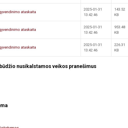
2025-01-31
143.52
gyvendinimo ataskaita
13:42:46
KB
2025-01-31
953.48
gyvendinimo ataskaita
13:42:46
KB
2025-01-31
226.31
gyvendinimo ataskaita
13:42:46
KB
obūdžio nusikalstamos veikos pranešimus
tema