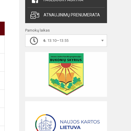
ATNAUJINIMŲ PRENUMERATA
Pamokų laikas
6.
13.10—13.55