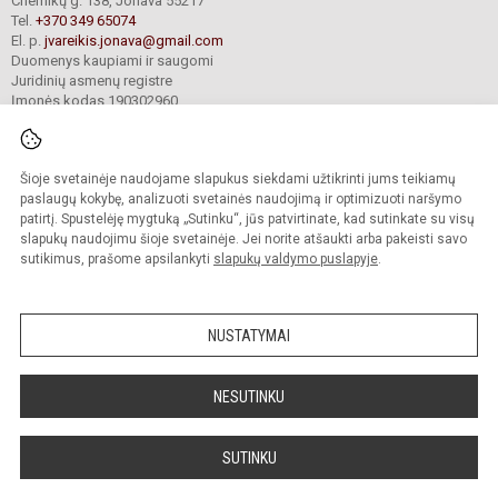
Chemikų g. 138, Jonava 55217
Tel.
+370 349 65074
El. p.
jvareikis.jonava@gmail.com
Duomenys kaupiami ir saugomi
Juridinių asmenų registre
Įmonės kodas 190302960
Šioje svetainėje naudojame slapukus siekdami užtikrinti jums teikiamų
© 2024. Jonavos Justino Vareikio progimnazija. Visos teisės saugomos.
Kopijuoti turinį be raštiško įstaigos administracijos sutikimo griežtai draudžiama.
paslaugų kokybę, analizuoti svetainės naudojimą ir optimizuoti naršymo
patirtį. Spustelėję mygtuką „Sutinku“, jūs patvirtinate, kad sutinkate su visų
Prieinamumo paraiška
Slapukų valdymas
slapukų naudojimu šioje svetainėje. Jei norite atšaukti arba pakeisti savo
sutikimus, prašome apsilankyti
slapukų valdymo puslapyje
.
Sumanus būdas atnaujinti
mokyklos interneto
svetainę
NUSTATYMAI
NESUTINKU
SUTINKU