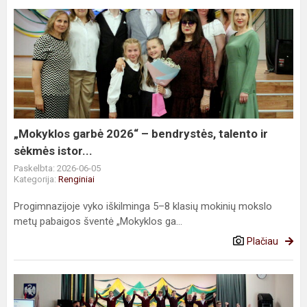
„Mokyklos
garbė
2026“
–
bendrystės,
talento
ir
sėkmės
„Mokyklos garbė 2026“ – bendrystės, talento ir
istor...
sėkmės istor...
Paskelbta: 2026-06-05
Kategorija:
Renginiai
Progimnazijoje vyko iškilminga 5–8 klasių mokinių mokslo
metų pabaigos šventė „Mokyklos ga...
Plačiau
„Mokyklos
garbė