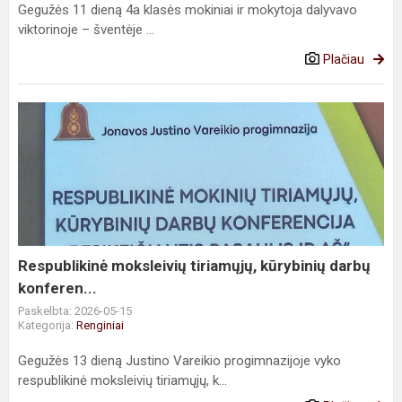
Gegužės 11 dieną 4a klasės mokiniai ir mokytoja dalyvavo
viktorinoje – šventėje ...
Plačiau
Respublikinė
moksleivių
tiriamųjų,
kūrybinių
darbų
konferen...
Respublikinė moksleivių tiriamųjų, kūrybinių darbų
konferen...
Paskelbta: 2026-05-15
Kategorija:
Renginiai
Gegužės 13 dieną Justino Vareikio progimnazijoje vyko
respublikinė moksleivių tiriamųjų, k...