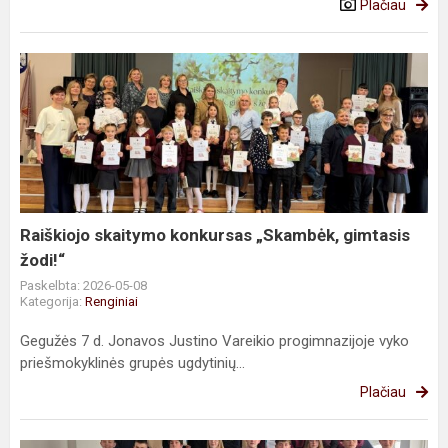
Plačiau
Raiškiojo
skaitymo
konkursas
„Skambėk,
gimtasis
žodi!“
Raiškiojo skaitymo konkursas „Skambėk, gimtasis
žodi!“
Paskelbta: 2026-05-08
Kategorija:
Renginiai
Gegužės 7 d. Jonavos Justino Vareikio progimnazijoje vyko
priešmokyklinės grupės ugdytinių...
Plačiau