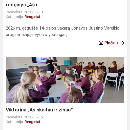
i...
renginys „Aš i...
Paskelbta: 2026-05-18
Kategorija:
Renginiai
2026 m. gegužės 14-osios vakarą Jonavos Justino Vareikio
progimnazijoje vyravo ypatingai j...
Plačiau
Viktorina
„Aš
skaitau
ir
žinau“
Viktorina „Aš skaitau ir žinau“
Paskelbta: 2026-05-15
Kategorija:
Renginiai