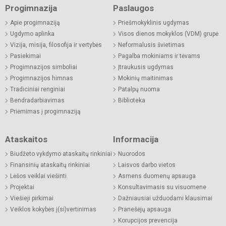
Progimnazija
Paslaugos
Apie progimnaziją
Priešmokyklinis ugdymas
Ugdymo aplinka
Visos dienos mokyklos (VDM) grupė
Vizija, misija, filosofija ir vertybės
Neformalusis švietimas
Pasiekimai
Pagalba mokiniams ir tėvams
Progimnazijos simboliai
Įtraukusis ugdymas
Progimnazijos himnas
Mokinių maitinimas
Tradiciniai renginiai
Patalpų nuoma
Bendradarbiavimas
Biblioteka
Priėmimas į progimnaziją
Ataskaitos
Informacija
Biudžeto vykdymo ataskaitų rinkiniai
Nuorodos
Finansinių ataskaitų rinkiniai
Laisvos darbo vietos
Lėšos veiklai viešinti
Asmens duomenų apsauga
Projektai
Konsultavimasis su visuomene
Viešieji pirkimai
Dažniausiai užduodami klausimai
Veiklos kokybės į(si)vertinimas
Pranešėjų apsauga
Korupcijos prevencija