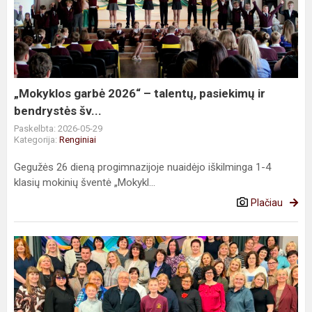
2026“
–
talentų,
pasiekimų
ir
bendrystės
„Mokyklos garbė 2026“ – talentų, pasiekimų ir
šv...
bendrystės šv...
Paskelbta: 2026-05-29
Kategorija:
Renginiai
Gegužės 26 dieną progimnazijoje nuaidėjo iškilminga 1-4
klasių mokinių šventė „Mokykl...
Plačiau
Susitikimas
su
poetu
Algirdu
Kontrimu