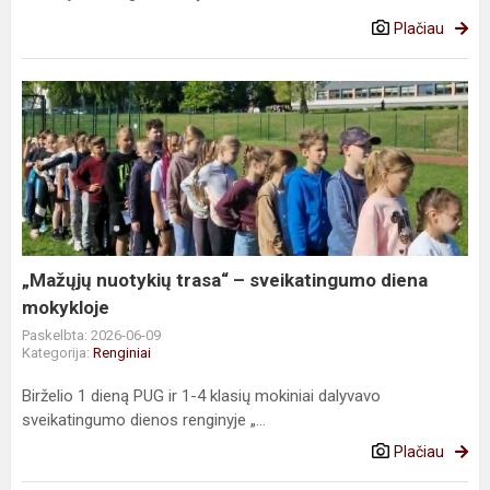
Plačiau
„Mažųjų
nuotykių
trasa“
–
sveikatingumo
diena
mokykloje
„Mažųjų nuotykių trasa“ – sveikatingumo diena
mokykloje
Paskelbta: 2026-06-09
Kategorija:
Renginiai
Birželio 1 dieną PUG ir 1-4 klasių mokiniai dalyvavo
sveikatingumo dienos renginyje „...
Plačiau