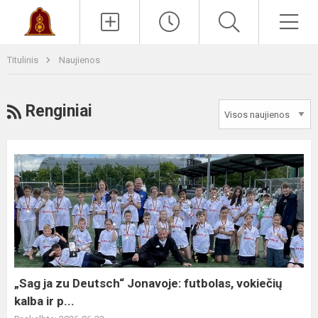
Paieška
Men
Titulinis
Naujienos
RSS
Renginiai
„Sag
ja
zu
Deutsch“
Jonavoje:
futbolas,
vokiečių
kalba
„Sag ja zu Deutsch“ Jonavoje: futbolas, vokiečių
ir
kalba ir p...
p...