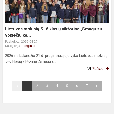
6
klasių
viktorina
„Smagu
su
Lietuvos mokinių 5–6 klasių viktorina „Smagu su
vokiečių
vokiečių ka...
ka...
Paskelbta: 2026-04-27
Kategorija:
Renginiai
2026 m. balandžio 21 d. progimnazijoje vyko Lietuvos mokinių
5–6 klasių viktorina „Smagu s...
Plačiau
1
2
3
4
5
6
7