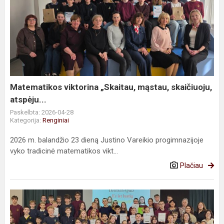
Matematikos
viktorina
„Skaitau,
mąstau,
skaičiuoju,
atspėju...
Matematikos viktorina „Skaitau, mąstau, skaičiuoju,
atspėju...
Paskelbta: 2026-04-28
Kategorija:
Renginiai
2026 m. balandžio 23 dieną Justino Vareikio progimnazijoje
vyko tradicinė matematikos vikt...
Plačiau
Lietuvos
mokinių
5–