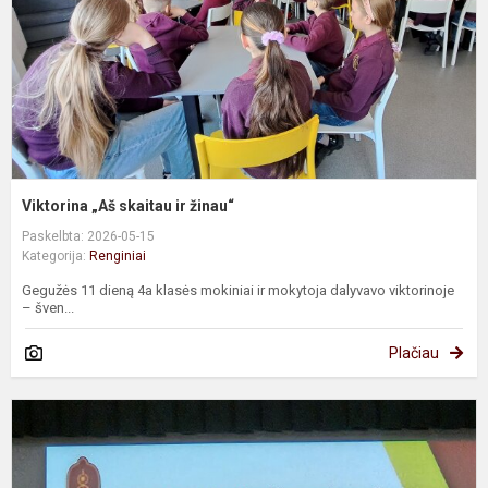
Viktorina „Aš skaitau ir žinau“
Paskelbta: 2026-05-15
Kategorija:
Renginiai
Gegužės 11 dieną 4a klasės mokiniai ir mokytoja dalyvavo viktorinoje
– šven...
Plačiau
R
m
t