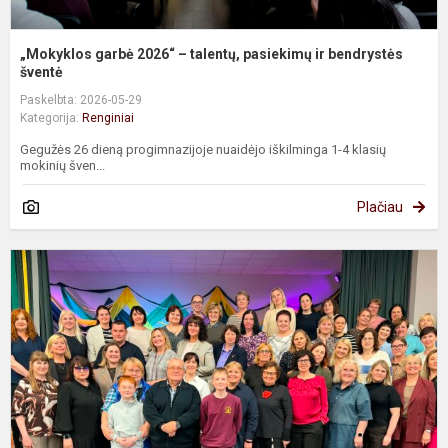
„Mokyklos garbė 2026“ – talentų, pasiekimų ir bendrystės
šventė
Paskelbta: 2026-05-29
Kategorija:
Renginiai
Gegužės 26 dieną progimnazijoje nuaidėjo iškilminga 1-4 klasių
mokinių šven...
Plačiau
S
s
p
A
K