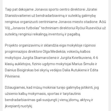
Taip pat dėkojame Jonavos sporto centro direktorei Jūratei
Stanislovaitienei už bendradarbiavimą ir suteiktą galimybę
renginius organizuoti centriniame Jonavos miesto stadione. Ačiū
VšĮ „Jonavos futbolas“ techniniam direktoriui Ryčiui Rusevičiui už
suteiktą renginiui reikalingą inventorių ir pagalbą.
Projekto organizavimu ir sklandžia eiga mokykloje rūpinosi
progimnazijos direktorė Olga Mediekšė, vokiečių kalbos
mokytojos Jurgita Skamaročienė ir Jurgita Kvietkuvienė, 4-6
klasių auklėtojos, fizinio ugdymo mokytojai Marius Šimulis ir
Dainius Bisigirskas bei skyrių vedėjos Dalia Autukienė ir Edita
Pilvinienė.
Džiaugiamės, kad mūsų mokiniai turėjo galimybę įsitikinti, jog
užsienio kalbų mokymasis, sportas ir tarptautinis
bendradarbiavimas gali susijungti į vieną įdomų, aktyvų ir
įkvepiantį nuotykį.