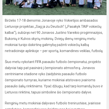
Birželio 17-18 dienomis Jonavoje vyko Vokietijos ambasados
Lietuvoje projektas „Sag ja zu Deutsch“ („Pasakyk TAIP vokiečių
kalbai“), subūręs net 90 Jonavos Justino Vareikio progimnazijos,
Bukonių ir Kulvos skyrių mokinių. Dviejų dienų renginių metu
mokiniai turėjo išskirtinę galimybę pažinti vokiečių kalbą
netradicinėje aplinkoje – per sportą, komandines veiklas, futbolą.
Šiuo metu vykstant FIFA pasaulio futbolo čempionatui, projekto
dalyviai taip pat pasinėrė į čempionato atmosferą. Jonavos
centriniame stadione vyko žaidybinis pasaulio futbolo
čempionato turnyras, kuriame mokiniai atstovavo įvairioms
pasaulio šalių rinktinėms. Ypač džiugu, kad tarp komandų buvo ir
Lietuvos rinktinė, tapusi simboline šio čempionato dalyve.
Renginių metu mokiniai dalyvavo futbolo treniruotėse, įvairiose