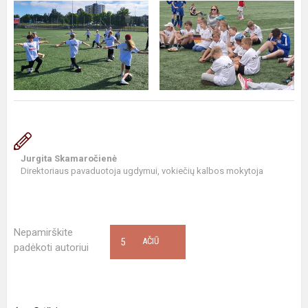
Jurgita Skamaročienė
Direktoriaus pavaduotoja ugdymui, vokiečių kalbos mokytoja
Nepamirškite
5
AČIŪ
padėkoti autoriui