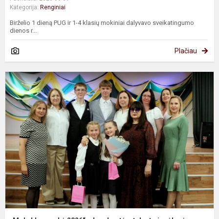
Kategorija:
Renginiai
Birželio 1 dieną PUG ir 1-4 klasių mokiniai dalyvavo sveikatingumo
dienos r...
Plačiau
„
g
2
–
b
t
ir
s
is