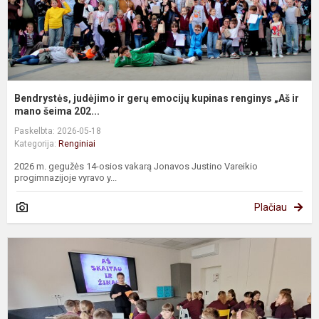
„
i..
Bendrystės, judėjimo ir gerų emocijų kupinas renginys „Aš ir
mano šeima 202...
Paskelbta: 2026-05-18
Kategorija:
Renginiai
2026 m. gegužės 14-osios vakarą Jonavos Justino Vareikio
progimnazijoje vyravo y...
Plačiau
V
„
s
ir
ž