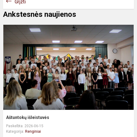
Grįžti
Ankstesnės naujienos
A
i
Aštuntokų išleistuvės
Paskelbta: 2026-06-15
Kategorija:
Renginiai