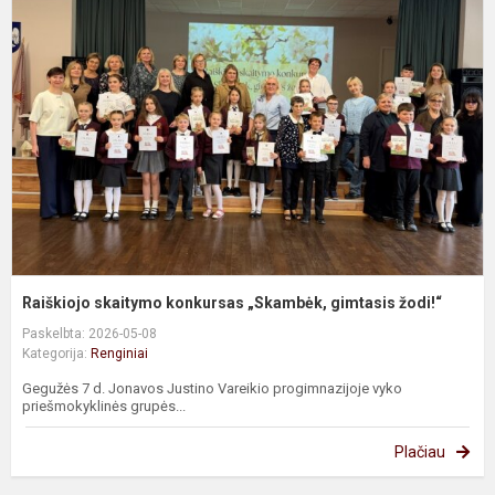
s
k
„
g
ž
Raiškiojo skaitymo konkursas „Skambėk, gimtasis žodi!“
Paskelbta: 2026-05-08
Kategorija:
Renginiai
Gegužės 7 d. Jonavos Justino Vareikio progimnazijoje vyko
priešmokyklinės grupės...
Plačiau