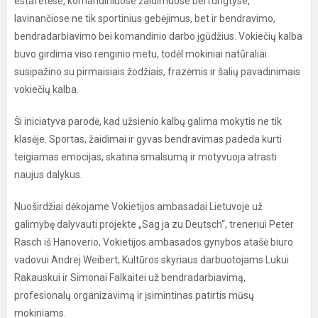
estafetėse, komandiniuose žaidimuose bei rungtyse,
lavinančiose ne tik sportinius gebėjimus, bet ir bendravimo,
bendradarbiavimo bei komandinio darbo įgūdžius. Vokiečių kalba
buvo girdima viso renginio metu, todėl mokiniai natūraliai
susipažino su pirmaisiais žodžiais, frazėmis ir šalių pavadinimais
vokiečių kalba.
Ši iniciatyva parodė, kad užsienio kalbų galima mokytis ne tik
klasėje. Sportas, žaidimai ir gyvas bendravimas padeda kurti
teigiamas emocijas, skatina smalsumą ir motyvuoja atrasti
naujus dalykus.
Nuoširdžiai dėkojame Vokietijos ambasadai Lietuvoje už
galimybę dalyvauti projekte „Sag ja zu Deutsch“, treneriui Peter
Rasch iš Hanoverio, Vokietijos ambasados gynybos atašė biuro
vadovui Andrej Weibert, Kultūros skyriaus darbuotojams Lukui
Rakauskui ir Simonai Falkaitei už bendradarbiavimą,
profesionalų organizavimą ir įsimintinas patirtis mūsų
mokiniams.