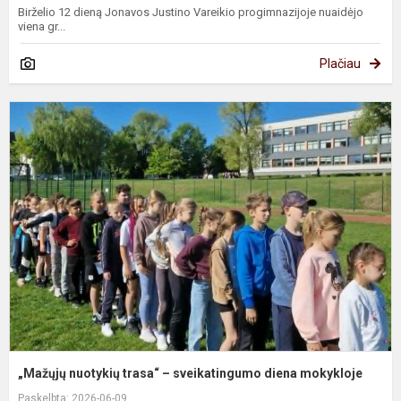
Birželio 12 dieną Jonavos Justino Vareikio progimnazijoje nuaidėjo
viena gr...
Plačiau
„
n
t
–
s
d
m
„Mažųjų nuotykių trasa“ – sveikatingumo diena mokykloje
Paskelbta: 2026-06-09