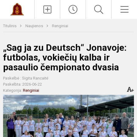
Paieška
Men
Titulinis
Naujienos
Renginiai
„Sag ja zu Deutsch“ Jonavoje:
futbolas, vokiečių kalba ir
pasaulio čempionato dvasia
Paskelbė : Sigita Rancaitė
Paskelbta: 2026-06-22
Kategorija:
Renginiai