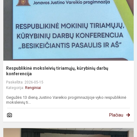
k
d
k
Respublikinė moksleivių tiriamųjų, kūrybinių darbų
konferencija
Paskelbta: 2026-05-15
Kategorija:
Renginiai
Gegužės 13 dieną Justino Vareikio progimnazijoje vyko respublikinė
moksleivių ti...
Plačiau
R