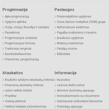
Progimnazija
Paslaugos
Apie progimnaziją
Priešmokyklinis ugdymas
Ugdymo aplinka
Visos dienos mokyklos (VDM) grupė
Vizija, misija, filosofija ir vertybės
Neformalusis švietimas
Pasiekimai
Pagalba mokiniams ir tėvams
Progimnazijos simboliai
Įtraukusis ugdymas
Progimnazijos himnas
Mokinių maitinimas
Tradiciniai renginiai
Patalpų nuoma
Bendradarbiavimas
Biblioteka
Priėmimas į progimnaziją
Ataskaitos
Informacija
Biudžeto vykdymo ataskaitų rinkiniai
Nuorodos
Finansinių ataskaitų rinkiniai
Laisvos darbo vietos
Lėšos veiklai viešinti
Asmens duomenų apsauga
Projektai
Konsultavimasis su visuomene
Viešieji pirkimai
Dažniausiai užduodami klausimai
Veiklos kokybės į(si)vertinimas
Pranešėjų apsauga