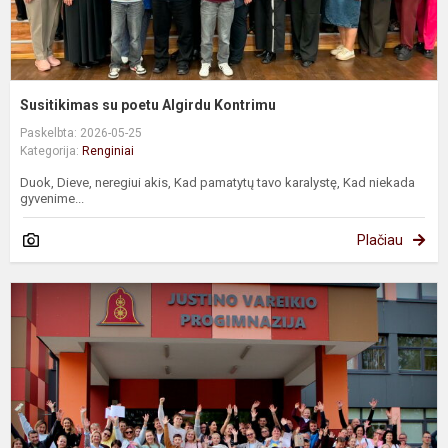
Susitikimas su poetu Algirdu Kontrimu
Paskelbta: 2026-05-25
Kategorija:
Renginiai
Duok, Dieve, neregiui akis, Kad pamatytų tavo karalystę, Kad niekada
gyvenime...
Plačiau
B
j
ir
g
e
k
r