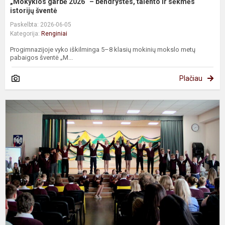
„Mokyklos garbė 2026“ – bendrystės, talento ir sėkmės
istorijų šventė
Paskelbta: 2026-06-05
Kategorija:
Renginiai
Progimnazijoje vyko iškilminga 5–8 klasių mokinių mokslo metų
pabaigos šventė „M...
Plačiau
„
g
2
–
t
p
ir
b
šv