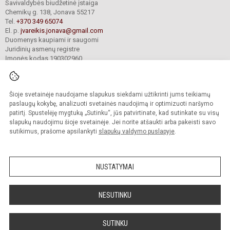
Savivaldybės biudžetinė įstaiga
Chemikų g. 138, Jonava 55217
Tel.
+370 349 65074
El. p.
jvareikis.jonava@gmail.com
Duomenys kaupiami ir saugomi
Juridinių asmenų registre
Įmonės kodas 190302960
Šioje svetainėje naudojame slapukus siekdami užtikrinti jums teikiamų
© 2024. Jonavos Justino Vareikio progimnazija. Visos teisės saugomos.
Kopijuoti turinį be raštiško įstaigos administracijos sutikimo griežtai draudžiama.
paslaugų kokybę, analizuoti svetainės naudojimą ir optimizuoti naršymo
patirtį. Spustelėję mygtuką „Sutinku“, jūs patvirtinate, kad sutinkate su visų
Prieinamumo paraiška
Slapukų valdymas
slapukų naudojimu šioje svetainėje. Jei norite atšaukti arba pakeisti savo
sutikimus, prašome apsilankyti
slapukų valdymo puslapyje
.
Sumanus būdas atnaujinti
mokyklos interneto
svetainę
NUSTATYMAI
NESUTINKU
SUTINKU