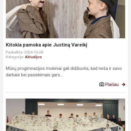
pamoka
apie
Justiną
Vareikį
Kitokia pamoka apie Justiną Vareikį
Paskelbta: 2024-10-28
Kategorija:
Aktualijos
Mūsų progimnazijos mokiniai gali didžiuotis, kad neša ir savo
darbais bei pasiekimais gars...
Plačiau
Net
du
išskirtiniai
pasiekimai
mūsų