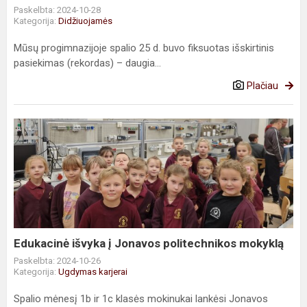
Paskelbta: 2024-10-28
Kategorija:
Didžiuojamės
Mūsų progimnazijoje spalio 25 d. buvo fiksuotas išskirtinis
pasiekimas (rekordas) – daugia...
Plačiau
Edukacinė
išvyka
į
Jonavos
politechnikos
mokyklą
Edukacinė išvyka į Jonavos politechnikos mokyklą
Paskelbta: 2024-10-26
Kategorija:
Ugdymas karjerai
Spalio mėnesį 1b ir 1c klasės mokinukai lankėsi Jonavos