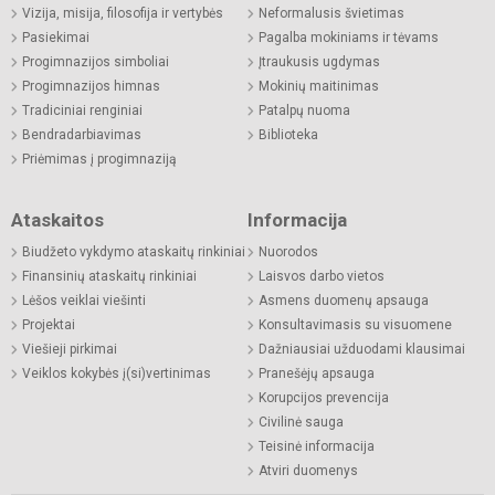
Vizija, misija, filosofija ir vertybės
Neformalusis švietimas
Pasiekimai
Pagalba mokiniams ir tėvams
Progimnazijos simboliai
Įtraukusis ugdymas
Progimnazijos himnas
Mokinių maitinimas
Tradiciniai renginiai
Patalpų nuoma
Bendradarbiavimas
Biblioteka
Priėmimas į progimnaziją
Ataskaitos
Informacija
Biudžeto vykdymo ataskaitų rinkiniai
Nuorodos
Finansinių ataskaitų rinkiniai
Laisvos darbo vietos
Lėšos veiklai viešinti
Asmens duomenų apsauga
Projektai
Konsultavimasis su visuomene
Viešieji pirkimai
Dažniausiai užduodami klausimai
Veiklos kokybės į(si)vertinimas
Pranešėjų apsauga
Korupcijos prevencija
Civilinė sauga
Teisinė informacija
Atviri duomenys