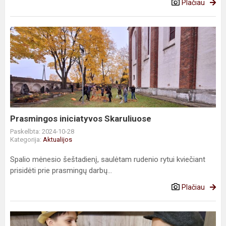
Plačiau
Prasmingos
iniciatyvos
Skaruliuose
Prasmingos iniciatyvos Skaruliuose
Paskelbta: 2024-10-28
Kategorija:
Aktualijos
Spalio mėnesio šeštadienį, saulėtam rudenio rytui kviečiant
prisidėti prie prasmingų darbų...
Plačiau
Kitokia