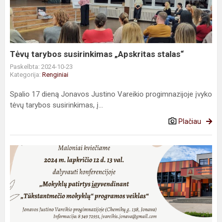
„Apskritas
stalas“
Tėvų tarybos susirinkimas „Apskritas stalas“
Paskelbta: 2024-10-23
Kategorija:
Renginiai
Spalio 17 dieną Jonavos Justino Vareikio progimnazijoje įvyko
tėvų tarybos susirinkimas, į...
Plačiau
Kviečiame
dalyvauti
konferencijoje