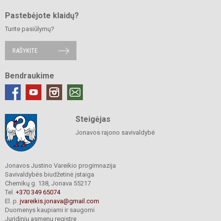
Pastebėjote klaidų?
Turite pasiūlymų?
RAŠYKITE
Bendraukime
Steigėjas
Jonavos rajono savivaldybė
Jonavos Justino Vareikio progimnazija
Savivaldybės biudžetinė įstaiga
Chemikų g. 138, Jonava 55217
Tel.
+370 349 65074
El. p.
jvareikis.jonava@gmail.com
Duomenys kaupiami ir saugomi
Juridinių asmenų registre