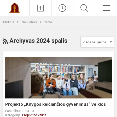
Paieška
Men
Titulinis
Naujienos
2024
RSS
Archyvas 2024 spalis
Projekto
„Knygos
keičiančios
gyvenimus“
veiklos
Projekto „Knygos keičiančios gyvenimus“ veiklos
Paskelbta: 2024-10-30
Kategorija:
Projektinė veikla