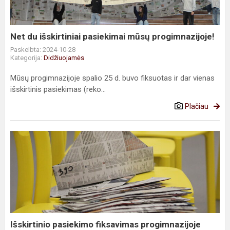
progimnazijoje!
Net du išskirtiniai pasiekimai mūsų progimnazijoje!
Paskelbta: 2024-10-28
Kategorija:
Didžiuojamės
Mūsų progimnazijoje spalio 25 d. buvo fiksuotas ir dar vienas
išskirtinis pasiekimas (reko...
Plačiau
Išskirtinio
pasiekimo
fiksavimas
progimnazijoje
Išskirtinio pasiekimo fiksavimas progimnazijoje