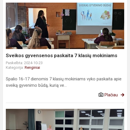
Sveikos
gyvensenos
paskaita
7
klasių
mokiniams
Sveikos gyvensenos paskaita 7 klasių mokiniams
Paskelbta: 2024-10-23
Kategorija:
Renginiai
Spalio 16-17 dienomis 7 klasių mokiniams vyko paskaita apie
sveiką gyvenimo būdą, kurią ve...
Plačiau
Tėvų
tarybos
susirinkimas