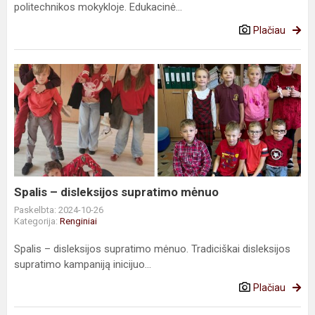
politechnikos mokykloje. Edukacinė...
Plačiau
Spalis
–
disleksijos
supratimo
mėnuo
Spalis – disleksijos supratimo mėnuo
Paskelbta: 2024-10-26
Kategorija:
Renginiai
Spalis – disleksijos supratimo mėnuo. Tradiciškai disleksijos
supratimo kampaniją inicijuo...
Plačiau