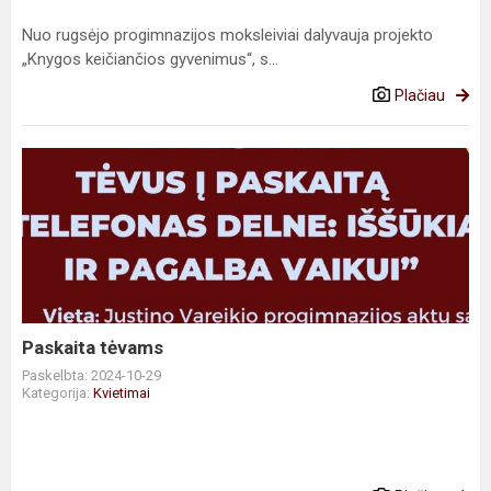
Nuo rugsėjo progimnazijos moksleiviai dalyvauja projekto
„Knygos keičiančios gyvenimus“, s...
Plačiau
Paskaita
tėvams
Paskaita tėvams
Paskelbta: 2024-10-29
Kategorija:
Kvietimai