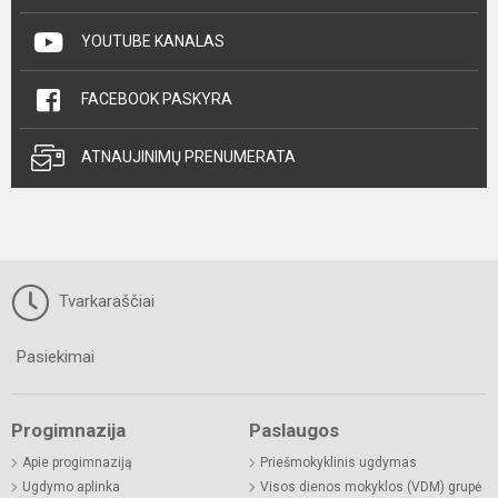
YOUTUBE KANALAS
FACEBOOK PASKYRA
ATNAUJINIMŲ PRENUMERATA
Tvarkaraščiai
Pasiekimai
Progimnazija
Paslaugos
Apie progimnaziją
Priešmokyklinis ugdymas
Ugdymo aplinka
Visos dienos mokyklos (VDM) grupė