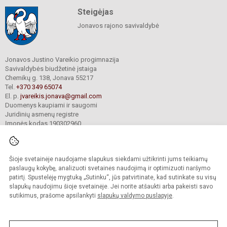
Steigėjas
Jonavos rajono savivaldybė
Jonavos Justino Vareikio progimnazija
Savivaldybės biudžetinė įstaiga
Chemikų g. 138, Jonava 55217
Tel.
+370 349 65074
El. p.
jvareikis.jonava@gmail.com
Duomenys kaupiami ir saugomi
Juridinių asmenų registre
Įmonės kodas 190302960
Šioje svetainėje naudojame slapukus siekdami užtikrinti jums teikiamų
© 2024. Jonavos Justino Vareikio progimnazija. Visos teisės saugomos.
Kopijuoti turinį be raštiško įstaigos administracijos sutikimo griežtai draudžiama.
paslaugų kokybę, analizuoti svetainės naudojimą ir optimizuoti naršymo
patirtį. Spustelėję mygtuką „Sutinku“, jūs patvirtinate, kad sutinkate su visų
Prieinamumo paraiška
Slapukų valdymas
slapukų naudojimu šioje svetainėje. Jei norite atšaukti arba pakeisti savo
sutikimus, prašome apsilankyti
slapukų valdymo puslapyje
.
Sumanus būdas atnaujinti
mokyklos interneto
svetainę