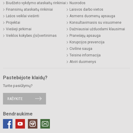
Biudžeto vykdymo ataskaitų rinkiniai
Nuorodos
Finansinių ataskaitų rinkiniai
Laisvos darbo vietos
Lėšos veiklai viešinti
Asmens duomenų apsauga
Projektai
Konsultavimasis su visuomene
Viešieji pirkimai
Dažniausiai užduodami klausimai
Veiklos kokybės į(si)vertinimas
Pranešėjų apsauga
Korupcijos prevencija
Civilinė sauga
Teisinė informacija
Atviri duomenys
Pastebėjote klaidų?
Turite pasiūlymų?
RAŠYKITE
Bendraukime