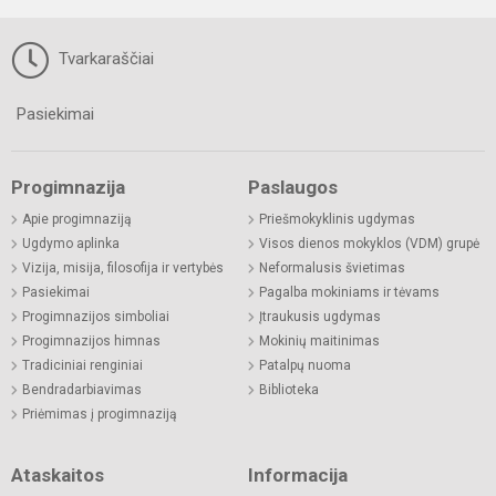
Tvarkaraščiai
Pasiekimai
Progimnazija
Paslaugos
Apie progimnaziją
Priešmokyklinis ugdymas
Ugdymo aplinka
Visos dienos mokyklos (VDM) grupė
Vizija, misija, filosofija ir vertybės
Neformalusis švietimas
Pasiekimai
Pagalba mokiniams ir tėvams
Progimnazijos simboliai
Įtraukusis ugdymas
Progimnazijos himnas
Mokinių maitinimas
Tradiciniai renginiai
Patalpų nuoma
Bendradarbiavimas
Biblioteka
Priėmimas į progimnaziją
Ataskaitos
Informacija