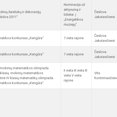
Nominacija už
aktyvumą ir
dinių žaisliukų ir dekoracijų
Česlova
bilietai į
lėdos 2011“
Jakutavičienė
„Energetikos
muziejų“.
Česlova
ematikos konkursas „Kengūra“
7 vieta rajone
Jakutavičienė
Česlova
ematikos konkursas „Kengūra“
7 vieta rajone
Jakutavičienė
ų mokinių matematikos olimpiada
II vieta III vieta III
 klasių mokinių matematikos
Vita
vieta V vieta
tinė IV klasių matematikų olimpiada
Kontrimavičien
rajone
ematikos konkursas „Kengūra“