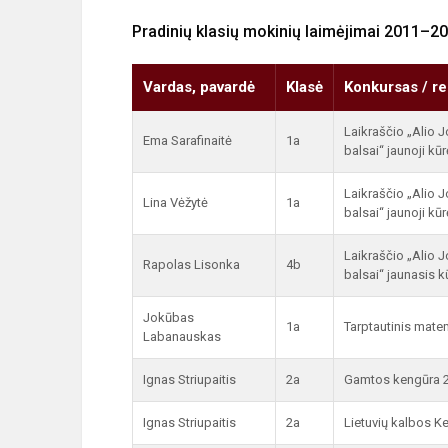
Pradinių klasių mokinių laimėjimai 2011–
Vardas, pavardė
Klasė
Konkursas / re
Laikraščio „Alio J
Ema Sarafinaitė
1a
balsai“ jaunoji kūr
Laikraščio „Alio J
Lina Vėžytė
1a
balsai“ jaunoji kūr
Laikraščio „Alio J
Rapolas Lisonka
4b
balsai“ jaunasis k
Jokūbas
1a
Tarptautinis mat
Labanauskas
Ignas Striupaitis
2a
Gamtos kengūra 
Ignas Striupaitis
2a
Lietuvių kalbos K