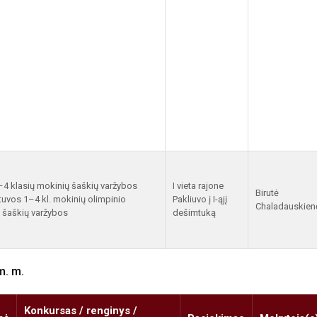
–4 klasių mokinių šaškių varžybos
I vieta rajone
Birutė
tuvos 1–4 kl. mokinių olimpinio
Pakliuvo į I-ąjį
Chaladauskien
ės šaškių varžybos
dešimtuką
m. m.
Konkursas / renginys /