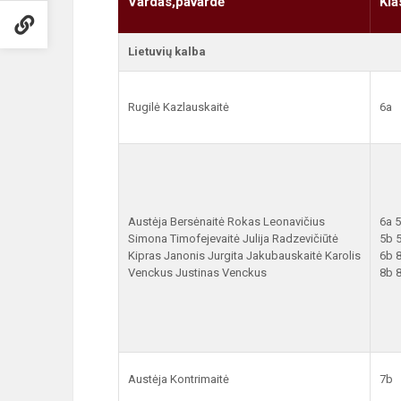
Vardas,pavardė
Kla
Lietuvių kalba
Rugilė Kazlauskaitė
6a
Austėja Bersėnaitė Rokas Leonavičius
6a 
Simona Timofejevaitė Julija Radzevičiūtė
5b 
Kipras Janonis Jurgita Jakubauskaitė Karolis
6b 
Venckus Justinas Venckus
8b 
Austėja Kontrimaitė
7b