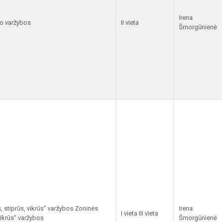
Irena
to varžybos
II vieta
Šmorgūnienė
, stiprūs, vikrūs“ varžybos Zoninės
Irena
I vieta III vieta
vikrūs“ varžybos
Šmorgūnienė