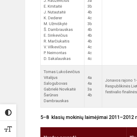
J. Radzevičius
3a
E. Kmitaitė
3b
J. Nutautaitė
4b
K. Dederer
4c
M. Užmiškytė
3b
Š. Dambrauskas
4b
E. Sinkevičius
4b
R. Marčiukaitis
4b
V. Vilkevičius
4c
P. Neimontas
4c
D. Sakalauskas
4c
Tomas Lukoševičius
Vitalijus
4a
Jonavos rajono 1
Salogubovas
4a
Respublikinės Lie
Gabrielė Novikaitė
3a
festivalio finalin
Šarūnas
4b
Dambrauskas
5–8 klasių mokinių laimėjimai 2011–2012 