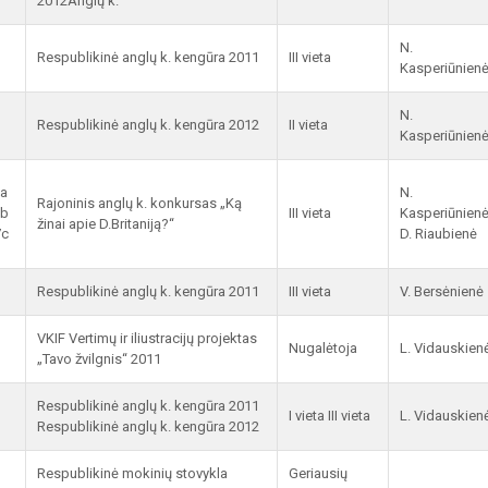
2012Anglų k.
N.
Respublikinė anglų k. kengūra 2011
III vieta
Kasperiūnien
N.
Respublikinė anglų k. kengūra 2012
II vieta
Kasperiūnien
7a
N.
Rajoninis anglų k. konkursas „Ką
7b
III vieta
Kasperiūnien
žinai apie D.Britaniją?“
7c
D. Riaubienė
Respublikinė anglų k. kengūra 2011
III vieta
V. Bersėnienė
VKIF Vertimų ir iliustracijų projektas
Nugalėtoja
L. Vidauskien
„Tavo žvilgnis“ 2011
Respublikinė anglų k. kengūra 2011
I vieta III vieta
L. Vidauskien
Respublikinė anglų k. kengūra 2012
Respublikinė mokinių stovykla
Geriausių