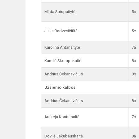
Milda Striupaitytė
5c
Julija Radzevičiūtė
5c
Karolina Antanaitytė
7a
Kamilė Skorupskaitė
8b
Andrius Čekanavičius
8b
Užsienio kalbos
Andrius Čekanavičius
8b
Austėja Kontrimaitė
7b
Dovilė Jakubauskaitė
8a