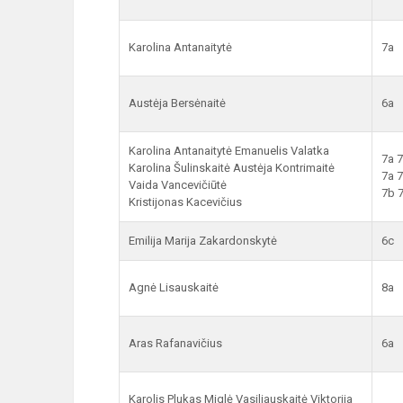
Karolina Antanaitytė
7a
Austėja Bersėnaitė
6a
Karolina Antanaitytė Emanuelis Valatka
7a 
Karolina Šulinskaitė Austėja Kontrimaitė
7a 
Vaida Vancevičiūtė
7b 
Kristijonas Kacevičius
Emilija Marija Zakardonskytė
6c
Agnė Lisauskaitė
8a
Aras Rafanavičius
6a
Karolis Plukas Miglė Vasiliauskaitė Viktorija