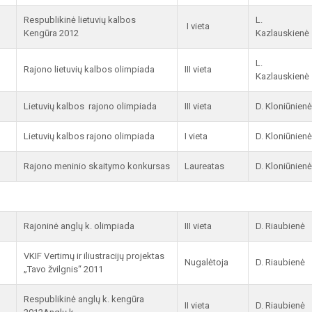
Respublikinė lietuvių kalbos
L.
I vieta
Kengūra 2012
Kazlauskienė
L.
Rajono lietuvių kalbos olimpiada
III vieta
Kazlauskienė
Lietuvių kalbos rajono olimpiada
III vieta
D. Kloniūnienė
Lietuvių kalbos rajono olimpiada
I vieta
D. Kloniūnienė
Rajono meninio skaitymo konkursas
Laureatas
D. Kloniūnienė
Rajoninė anglų k. olimpiada
III vieta
D. Riaubienė
VKIF Vertimų ir iliustracijų projektas
Nugalėtoja
D. Riaubienė
„Tavo žvilgnis“ 2011
Respublikinė anglų k. kengūra
II vieta
D. Riaubienė