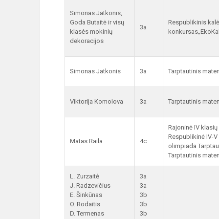
Simonas Jatkonis,
Goda Butaitė ir visų
Respublikinis kalė
3a
klasės mokinių
konkursas„EkoKa
dekoracijos
Simonas Jatkonis
3a
Tarptautinis mat
Viktorija Komolova
3a
Tarptautinis mat
Rajoninė IV klasi
Respublikinė IV-V
Matas Raila
4c
olimpiada Tarptau
Tarptautinis mat
L. Zurzaitė
3a
J. Radzevičius
3a
E. Šinkūnas
3b
O. Rodaitis
3b
D. Termenas
3b