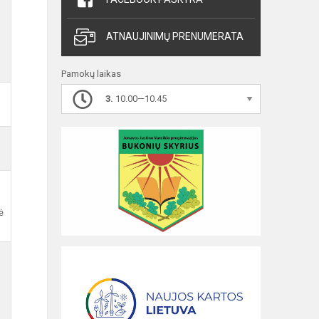
ATNAUJINIMŲ PRENUMERATA
Pamokų laikas
3.
10.00—10.45
ė