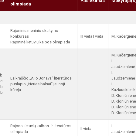
sė
Pasiekimas
Mokytoja(s
olimpiada
Rajoninis meninio skaitymo
konkursas
III vieta I vieta
M. Kačergien
Rajoninė lietuvių kalbos olimpiada
M. Kačergien
I.
Jaudzemienė
I.
5b
Laikraščio „Alio Jonava“ literatūros
Jaudzemienė
5c
puslapio „Neries balsai“ jaunoji
L.
8b
kūrėja
Kazlauskienė
8b
D. Kloniūnienė
D. Kloniūnienė
D. Kloniūnienė
D. Kloniūnien
Rajono lietuvių kalbos ir literatūros
I.
II vieta
olimpiada
Jaudzemienė