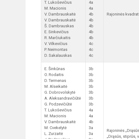
T. Lukoševičius
4a
M. Macionis
4a
V. Dambrauskaitė
4b
Rajoninės kvadra
V. Dambrauskaitė
4b
Š. Dambrauskas
4b
E. Sinkevičius
4b
R. Marčiukaitis
4b
V. Vilkevičius
4c
P. Neimontas
4c
D. Sakalauskas
4c
E. Šinkūnas
3b
O. Rodaitis
3b
D. Termenas
3b
M. Alseikaitė
3b
G. Dobrovolskytė
3b
A. Aleksandravičiūtė
3b
G. Podzevičiūtė
3b
T. Lukoševičius
4a
M. Macionis
4a
V. Dambrauskaitė
4b
M. Cvekelytė
3a
Rajoninės „Drąsūs
L. Zurzaitė
3a
„Drąsūs, stiprūs, 