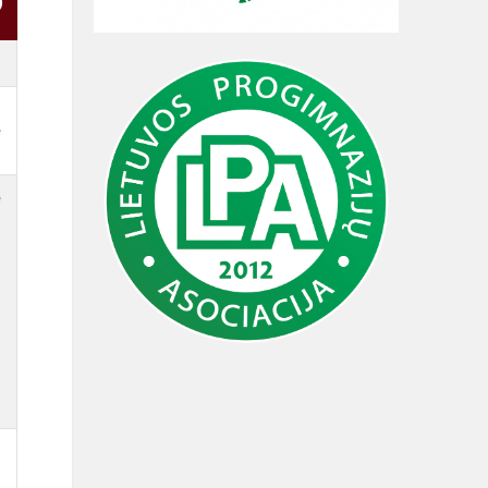
)
ė
ė
ė