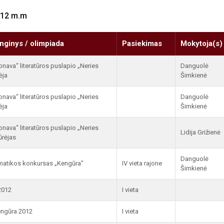
2012 m.m
nginys / olimpiada
Pasiekimas
Mokytoja(s)
onava“ literatūros puslapio „Neries
Danguolė
ėja
Šimkienė
onava“ literatūros puslapio „Neries
Danguolė
ėja
Šimkienė
onava“ literatūros puslapio „Neries
Lidija Grižienė
ūrėjas
Danguolė
ematikos konkursas „Kengūra”
IV vieta rajone
Šimkienė
2012
I vieta
engūra 2012
I vieta