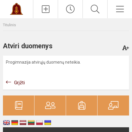
Paieška
Men
Titulinis
Atviri duomenys
Progimnazija atvirųjų duomenų neteikia.
Grįžti