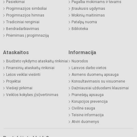
Pasiekimai
Pagalba mokiniams ir tėvams
Progimnazijos simboliai
Įtraukusis ugdymas
Progimnazijos himnas
Mokinių maitinimas
Tradiciniai renginiai
Patalpų nuoma
Bendradarbiavimas
Biblioteka
Priėmimas į progimnaziją
Ataskaitos
Informacija
Biudžeto vykdymo ataskaitų rinkiniai
Nuorodos
Finansinių ataskaitų rinkiniai
Laisvos darbo vietos
Lėšos veiklai viešinti
Asmens duomenų apsauga
Projektai
Konsultavimasis su visuomene
Viešieji pirkimai
Dažniausiai užduodami klausimai
Veiklos kokybės į(si)vertinimas
Pranešėjų apsauga
Korupcijos prevencija
Civilinė sauga
Teisinė informacija
Atviri duomenys