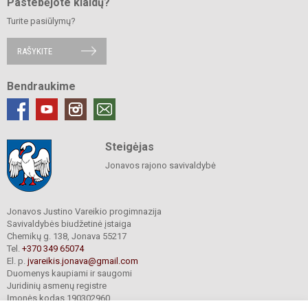
Pastebėjote klaidų?
Turite pasiūlymų?
RAŠYKITE
Bendraukime
Steigėjas
Jonavos rajono savivaldybė
Jonavos Justino Vareikio progimnazija
Savivaldybės biudžetinė įstaiga
Chemikų g. 138, Jonava 55217
Tel.
+370 349 65074
El. p.
jvareikis.jonava@gmail.com
Duomenys kaupiami ir saugomi
Juridinių asmenų registre
Įmonės kodas 190302960