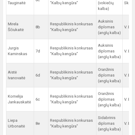
Tauginaitė
“Kalbų kengūra”
(vokiečių
Skama
kalba)
Auksinis
Mirela
Respublikinis konkursas
8b
diplomas
V. Ber
Ščiukaitė
“Kalbų kengūra”
(anglų kalba)
Auksinis
Jurgis
Respublikinis konkursas
7d
diplomas
V. Ber
Kaminskas
“Kalbų kengūra”
(anglų kalba)
Oranžinis
Aistė
Respublikinis konkursas
6d
diplomas
V. Ber
Ivanovaitė
“Kalbų kengūra”
(anglų kalba)
Oranžinis
Kornelija
Respublikinis konkursas
6c
diplomas
V. Ber
Jankauskaitė
“Kalbų kengūra”
(anglų kalba)
Sidabrinis
Liepa
Respublikinis konkursas
8e
diplomas
V. Ber
Urbonaitė
“Kalbų kengūra”
(anglų kalba)