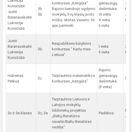
Lukrecija
konkursas „Kengūra“
geriausiųjų
Z.
Komičiūtė
3b
Rajono bendrojo ugdymo
dešimtuke
Kož
Justė
3b
mokyklų 3-ių klasių proto
VI vieta
Z.
Baranauskaitė
mūšis, skirtas Vasario 16-
X vieta
Kož
Lukrecija
ajai paminėti
II vieta
Komičiūtė
Justė
Respublikinis kūrybinis
Baranauskaitė
I vieta
Z.
3b
konkursas “ Kartu mes-
Lukrecija
II vieta
Kož
Lietuva”
Komičiūtė
Rajono
Hubertas
Tarptautinis matematikos
geriausiųjų
3c
N. 
Petkus
konkursas „Kengūra“
dešimtuke
(II vieta)
Tarptautinis Lietuvos ir
Latvijos mokyklų
bibliotekų projektas
N. 
3c ir 3e klasės
3c, 3e
Padėkos
„Baltų literatūros
J. S
savaitė/Baltu literatūras
nedēļa“