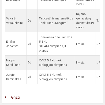
vieta)
Rajono
Vakarė
Tarptautinis matematikos
geriausiųjų
5e
T. Jur
Vitkauskaitė
konkursas „Kengūra“
dešimtuke (9
vieta)
Jonavos rajono Lietuvos
Emilija
5-8 kl.
7d
II vieta
I. And
Jonaitytė
STEAM olimpiada, II
etapas
Naglis
XV LT 5-8 kl. mok.
7d
II vieta
I. And
Karaliūnas
biologijos olimpiada
Jurgis
XV LT 5-8 kl. mok.
7d
II vieta
I. And
Kaminskas
biologijos olimpiada
Grįžti