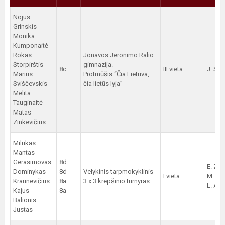
Nojus
Grinskis
Monika
Kumponaitė
Rokas
Jonavos Jeronimo Ralio
Storpirštis
gimnazija.
8c
III vieta
J. Sta
Marius
Protmūšis “Čia Lietuva,
Sviščevskis
čia lietūs lyja”
Melita
Tauginaitė
Matas
Zinkevičius
Milukas
Mantas
Gerasimovas
8d
E. Zin
Dominykas
8d
Velykinis tarpmokyklinis
I vieta
M. Šim
Kraunevičius
8a
3 x 3 krepšinio turnyras
L. Ant
Kajus
8a
Balionis
Justas