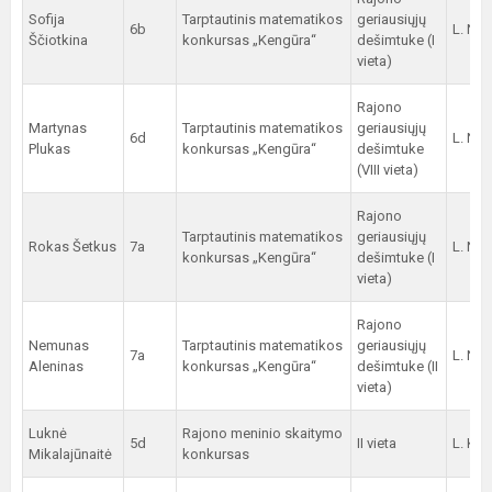
Sofija
Tarptautinis matematikos
geriausiųjų
6b
L. Ne
Ščiotkina
konkursas „Kengūra“
dešimtuke (I
vieta)
Rajono
Martynas
Tarptautinis matematikos
geriausiųjų
6d
L. Ne
Plukas
konkursas „Kengūra“
dešimtuke
(VIII vieta)
Rajono
Tarptautinis matematikos
geriausiųjų
Rokas Šetkus
7a
L. Ne
konkursas „Kengūra“
dešimtuke (I
vieta)
Rajono
Nemunas
Tarptautinis matematikos
geriausiųjų
7a
L. Ne
Aleninas
konkursas „Kengūra“
dešimtuke (II
vieta)
Luknė
Rajono meninio skaitymo
5d
II vieta
L. Kaz
Mikalajūnaitė
konkursas