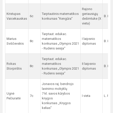
Rajono
Kristupas
Tarptautinis matematikos
geriausiųjų
6c
B. Pil
Vaicekauskas
konkursas “Kengūra”
dešimtuke (X
vieta)
Tarptaut. edukac.
Marius
matematikos
I laipsnio
8c
B. Pil
Sviščevskis
konkursas „Olympis 2021
diplomas
- Rudens sesija“
Tarptaut. edukac.
Rokas
matematikos
II laipsnio
8c
B. Pil
Storpirštis
konkursas „Olympis 2021
diplomas
- Rudens sesija“
Jonavos raj. bendrojo
lavinimo mokyklų
Ugnė
7 kl. savos kūrybos
7c
I vieta
L. Pos
Pečiuraitė
knygos
konkursas ,,Knygos
kelias”