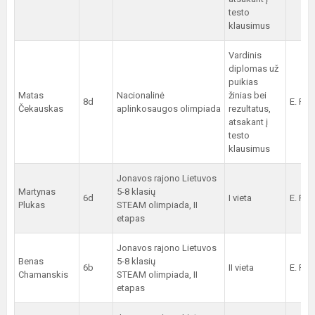
testo
klausimus
Vardinis
diplomas už
puikias
Matas
Nacionalinė
žinias bei
8d
E. Pak
Čekauskas
aplinkosaugos olimpiada
rezultatus,
atsakant į
testo
klausimus
Jonavos rajono Lietuvos
Martynas
5-8 klasių
6d
I vieta
E. Pak
Plukas
STEAM olimpiada, II
etapas
Jonavos rajono Lietuvos
Benas
5-8 klasių
6b
II vieta
E. Pak
Chamanskis
STEAM olimpiada, II
etapas