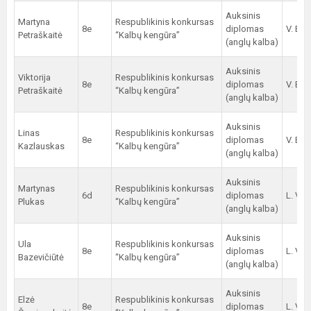
Auksinis
Martyna
Respublikinis konkursas
8e
diplomas
V. Ber
Petraškaitė
“Kalbų kengūra”
(anglų kalba)
Auksinis
Viktorija
Respublikinis konkursas
8e
diplomas
V. Ber
Petraškaitė
“Kalbų kengūra”
(anglų kalba)
Auksinis
Linas
Respublikinis konkursas
8e
diplomas
V. Ber
Kazlauskas
“Kalbų kengūra”
(anglų kalba)
Auksinis
Martynas
Respublikinis konkursas
6d
diplomas
L. Vid
Plukas
“Kalbų kengūra”
(anglų kalba)
Auksinis
Ula
Respublikinis konkursas
8e
diplomas
L. Vid
Bazevičiūtė
“Kalbų kengūra”
(anglų kalba)
Auksinis
Elzė
Respublikinis konkursas
8e
diplomas
L. Vid