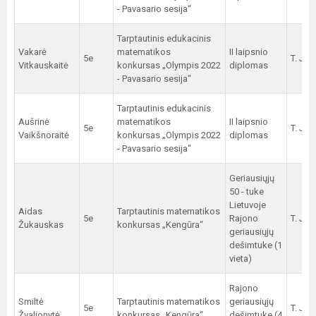
- Pavasario sesija“
Tarptautinis edukacinis
Vakarė
matematikos
II laipsnio
5e
T. Jur
Vitkauskaitė
konkursas „Olympis 2022
diplomas
- Pavasario sesija“
Tarptautinis edukacinis
Aušrinė
matematikos
II laipsnio
5e
T. Jur
Vaikšnoraitė
konkursas „Olympis 2022
diplomas
- Pavasario sesija“
Geriausiųjų
50 - tuke
Lietuvoje
Aidas
Tarptautinis matematikos
5e
Rajono
T. Jur
Žukauskas
konkursas „Kengūra“
geriausiųjų
dešimtuke (1
vieta)
Rajono
Smiltė
Tarptautinis matematikos
geriausiųjų
5e
T. Jur
Žvalionytė
konkursas „Kengūra“
dešimtuke (4