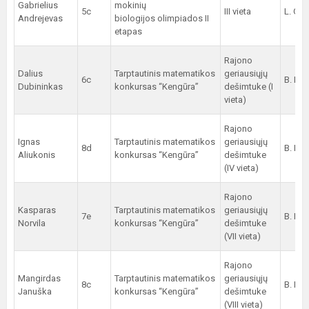
Gabrielius
mokinių
5c
III vieta
L. Gai
Andrejevas
biologijos olimpiados II
etapas
Rajono
Dalius
Tarptautinis matematikos
geriausiųjų
6c
B. Pil
Dubininkas
konkursas “Kengūra”
dešimtuke (I
vieta)
Rajono
Ignas
Tarptautinis matematikos
geriausiųjų
8d
B. Pil
Aliukonis
konkursas “Kengūra”
dešimtuke
(IV vieta)
Rajono
Kasparas
Tarptautinis matematikos
geriausiųjų
7e
B. Pil
Norvila
konkursas “Kengūra”
dešimtuke
(VII vieta)
Rajono
Mangirdas
Tarptautinis matematikos
geriausiųjų
8c
B. Pil
Januška
konkursas “Kengūra”
dešimtuke
(VIII vieta)