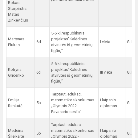
Rokas
Storpirštis
Matas
Zinkevičius
5-6 kl.respublikinis
Martynas
projektas”Kalėdinės
6d
I vieta
G. Ka
Plukas
atvirutės iš geometrinių
figūrų”
5-6 kl.respublikinis
Kotryna
projektas”Kalėdinės
6c
III vieta
G. Ka
Gricenko
atvirutės iš geometrinių
figūrų”
Tarptaut. edukac.
Emilija
matematikos konkursas
I laipsnio
5b
G. Arc
Rimkutė
„Olympis 2022 -
diplomas
Pavasario sesija“
Tarptaut. edukac.
Medeina
matematikos konkursas
I laipsnio
5b
G. Arc
Šileikaitė
„Olympis 2022 -
diplomas