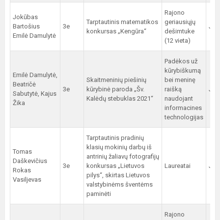
Rajono
Jokūbas
Tarptautinis matematikos
geriausiųjų
Bartošius
3e
J. S
konkursas „Kengūra“
dešimtuke
Emilė Damulytė
(12 vieta)
Padėkos už
kūrybiškumą
Emilė Damulytė,
Skaitmeninių piešinių
bei meninę
Beatričė
3e
kūrybinė paroda „Šv.
raišką
J. S
Sabutytė, Kajus
Kalėdų stebuklas 2021“
naudojant
Žika
informacines
technologijas
Tarptautinis pradinių
klasių mokinių darbų iš
Tomas
antrinių žaliavų fotografijų
Daškevičius
3e
konkursas „Lietuvos
Laureatai
J. S
Rokas
pilys“, skirtas Lietuvos
Vasiljevas
valstybinėms šventėms
paminėti
Rajono