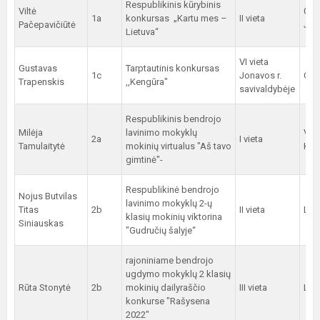
Respublikinis kūrybinis
Viltė
Č.
1a
konkursas „Kartu mes –
II vieta
Pačepavičiūtė
Jak
Lietuva“
VI vieta
Gustavas
Tarptautinis konkursas
1c
Jonavos r.
O. 
Trapenskis
,,Kengūra"
savivaldybėje
Respublikinis bendrojo
Milėja
lavinimo mokyklų
V.
2a
I vieta
Tamulaitytė
mokinių virtualus "Aš tavo
Kon
gimtinė"-
Respublikinė bendrojo
Nojus Butvilas
lavinimo mokyklų 2-ų
Titas
2b
II vieta
L. G
klasių mokinių viktorina
Siniauskas
"Gudručių šalyje“
rajoniniame bendrojo
ugdymo mokyklų 2 klasių
Rūta Stonytė
2b
mokinių dailyraščio
III vieta
L. G
konkurse "Rašysena
2022"