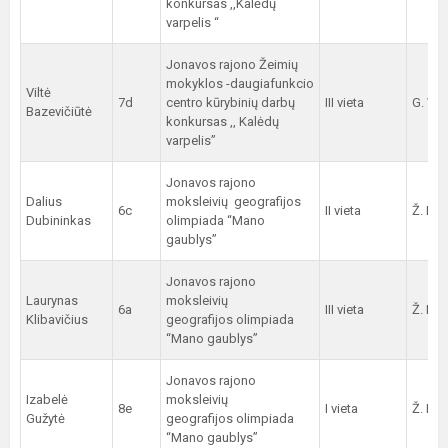
konkursas ,,Kalėdų
varpelis “
Jonavos rajono Žeimių
mokyklos -daugiafunkcio
Viltė
7d
centro kūrybinių darbų
III vieta
G. Vit
Bazevičiūtė
konkursas ,, Kalėdų
varpelis”
Jonavos rajono
Dalius
moksleivių geografijos
6c
II vieta
Ž. Nek
Dubininkas
olimpiada “Mano
gaublys”
Jonavos rajono
Laurynas
moksleivių
6a
III vieta
Ž. Nek
Klibavičius
geografijos olimpiada
“Mano gaublys”
Jonavos rajono
Izabelė
moksleivių
8e
I vieta
Ž. Nek
Gužytė
geografijos olimpiada
“Mano gaublys”