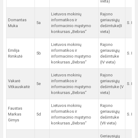
vieta)
Lietuvos mokinių
Rajono
Domantas
informatikos ir
geriausiųjų
5a
S. Ran
Muka
informacinio mąstymo
dešimtuke(II
konkursas „Bebras“
vieta)
Lietuvos mokinių
Rajono
Emilija
informatikos ir
geriausiųjų
5b
S. Ran
Rimkutė
informacinio mąstymo
dešimtuke
konkursas „Bebras“
(IV vieta)
Lietuvos mokinių
Rajono
Vakarė
informatikos ir
geriausiųjų
5e
S. Ran
Vitkauskaitė
informacinio mąstymo
dešimtuke (V
konkursas „Bebras“
vieta)
Lietuvos mokinių
Rajono
Faustas
informatikos ir
geriausiųjų
Markas
5d
S. Ran
informacinio mąstymo
dešimtuke
Girnys
konkursas „Bebras“
(VII vieta)
Geriausiųjų