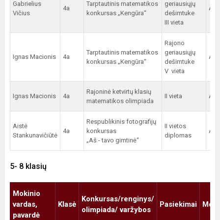
Gabrielius
Tarptautinis matematikos
geriausiųjų
4a
A.V
Vičius
konkursas „Kengūra“
dešimtuke
III vieta
Rajono
Tarptautinis matematikos
geriausiųjų
Ignas Macionis
4a
A.V
konkursas „Kengūra“
dešimtuke
V vieta
Rajoninė ketvirtų klasių
Ignas Macionis
4a
II vieta
A.V
matematikos olimpiada
Respublikinis fotografijų
Aistė
II vietos
4a
konkursas
A.V
Stankunavičiūtė
diplomas
„Aš - tavo gimtinė“
5- 8 klasių
Mokinio
Konkursas/renginys/
vardas,
Klasė
Pasiekimai
Moky
olimpiada/ varžybos
pavardė