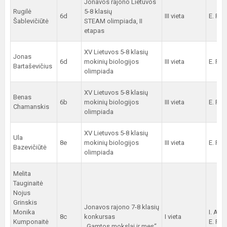
Jonavos rajono Lietuvos
Rugilė
5-8 klasių
6d
III vieta
E. Pak
Šablevičiūtė
STEAM olimpiada, II
etapas
XV Lietuvos 5-8 klasių
Jonas
6d
mokinių biologijos
III vieta
E. Pak
Bartaševičius
olimpiada
XV Lietuvos 5-8 klasių
Benas
6b
mokinių biologijos
III vieta
E. Pak
Chamanskis
olimpiada
XV Lietuvos 5-8 klasių
Ula
8e
mokinių biologijos
III vieta
E. Pak
Bazevičiūtė
olimpiada
Melita
Tauginaitė
Nojus
Grinskis
Jonavos rajono 7-8 klasių
Monika
I. And
8c
konkursas
I vieta
Kumponaitė
E. Pak
„Gamtos mokslai ir mes“