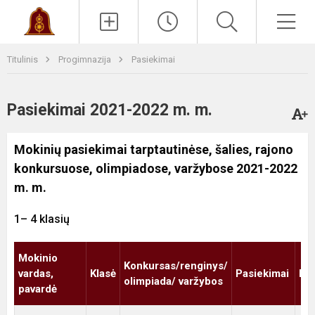
Paieška
Men
Titulinis
Progimnazija
Pasiekimai
Pasiekimai 2021-2022 m. m.
Mokinių pasiekimai tarptautinėse, šalies, rajono
konkursuose, olimpiadose, varžybose 2021-2022
m. m.
1– 4 klasių
Mokinio
Konkursas/renginys/
vardas,
Klasė
Pasiekimai
Mo
olimpiada/ varžybos
pavardė