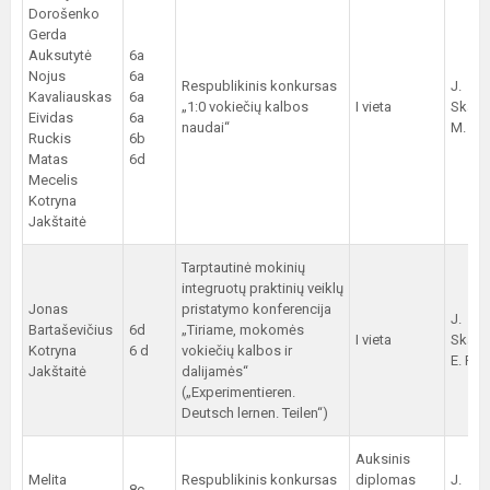
Dorošenko
Gerda
Auksutytė
6a
Nojus
6a
Respublikinis konkursas
J.
Kavaliauskas
6a
„1:0 vokiečių kalbos
I vieta
Skama
Eividas
6a
naudai“
M. Šim
Ruckis
6b
Matas
6d
Mecelis
Kotryna
Jakštaitė
Tarptautinė mokinių
integruotų praktinių veiklų
Jonas
pristatymo konferencija
J.
Bartaševičius
6d
„Tiriame, mokomės
I vieta
Skama
Kotryna
6 d
vokiečių kalbos ir
E. Pak
Jakštaitė
dalijamės“
(„Experimentieren.
Deutsch lernen. Teilen“)
Auksinis
Melita
Respublikinis konkursas
diplomas
J.
8c