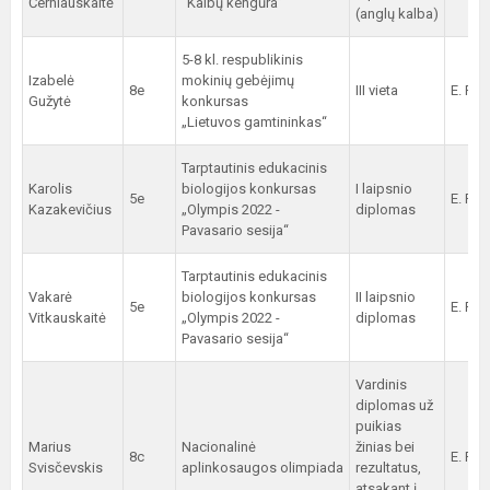
Černiauskaitė
“Kalbų kengūra”
(anglų kalba)
5-8 kl. respublikinis
Izabelė
mokinių gebėjimų
8e
III vieta
E. Pak
Gužytė
konkursas
„Lietuvos gamtininkas“
Tarptautinis edukacinis
Karolis
biologijos konkursas
I laipsnio
5e
E. Pak
Kazakevičius
„Olympis 2022 -
diplomas
Pavasario sesija“
Tarptautinis edukacinis
Vakarė
biologijos konkursas
II laipsnio
5e
E. Pak
Vitkauskaitė
„Olympis 2022 -
diplomas
Pavasario sesija“
Vardinis
diplomas už
puikias
Marius
Nacionalinė
žinias bei
8c
E. Pak
Svisčevskis
aplinkosaugos olimpiada
rezultatus,
atsakant į