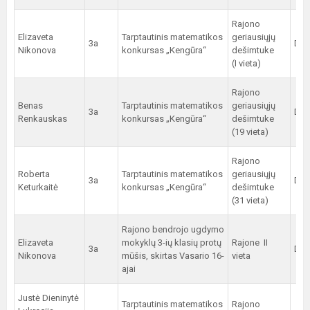
Rajono
Elizaveta
Tarptautinis matematikos
geriausiųjų
3a
D. P
Nikonova
konkursas „Kengūra“
dešimtuke
(I vieta)
Rajono
Benas
Tarptautinis matematikos
geriausiųjų
3a
D. P
Renkauskas
konkursas „Kengūra“
dešimtuke
(19 vieta)
Rajono
Roberta
Tarptautinis matematikos
geriausiųjų
3a
D. P
Keturkaitė
konkursas „Kengūra“
dešimtuke
(31 vieta)
Rajono bendrojo ugdymo
Elizaveta
mokyklų 3-ių klasių protų
Rajone II
3a
D. P
Nikonova
mūšis, skirtas Vasario 16-
vieta
ajai
Justė Dieninytė
Tarptautinis matematikos
Rajono