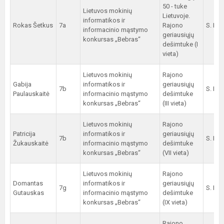
50 - tuke
Lietuvos mokinių
Lietuvoje.
informatikos ir
Rokas Šetkus
7a
Rajono
S. Ran
informacinio mąstymo
geriausiųjų
konkursas „Bebras“
dešimtuke (I
vieta)
Lietuvos mokinių
Rajono
Gabija
informatikos ir
geriausiųjų
7b
S. Ran
Paulauskaitė
informacinio mąstymo
dešimtuke
konkursas „Bebras“
(III vieta)
Lietuvos mokinių
Rajono
Patricija
informatikos ir
geriausiųjų
7b
S. Ran
Žukauskaitė
informacinio mąstymo
dešimtuke
konkursas „Bebras“
(VII vieta)
Lietuvos mokinių
Rajono
Domantas
informatikos ir
geriausiųjų
7g
S. Ran
Gutauskas
informacinio mąstymo
dešimtuke
konkursas „Bebras“
(IX vieta)
Rajono