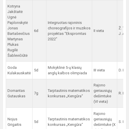
Kotryna
Jakštaitė
Ugnė
Paplonskytė
Integruotas rajoninis
Jonas
choreografijos ir muzikos
Ž. Tal
6d
II vieta
Bartaševičius
projektas “Ekspromtas
J. Ant
Martynas
2022”
Plukas
Rugilė
Šablevičiūtė
Goda
Mokyklinė 5-ų klasių
5d
III vieta
D. Ria
Kulakauskaitė
anglų kalbos olimpiada
Rajono
Domantas
Tarptautinis matematikos
geriausiųjų
7g
R. Kr
Gutauskas
konkursas „Kengūra“
dešimtuke
(VI vieta)
Rajono
Nojus
Tarptautinis matematikos
geriausiųjų
5d
S. Ran
Grigaitis
konkursas „Kengūra“
dešimtuke (X