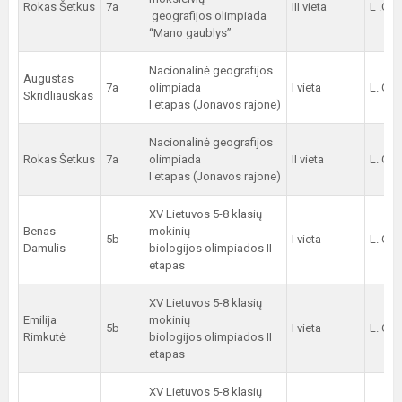
Rokas Šetkus
7a
III vieta
L .Gai
geografijos olimpiada
“Mano gaublys”
Nacionalinė geografijos
Augustas
7a
olimpiada
I vieta
L. Gai
Skridliauskas
I etapas (Jonavos rajone)
Nacionalinė geografijos
Rokas Šetkus
7a
olimpiada
II vieta
L. Gai
I etapas (Jonavos rajone)
XV Lietuvos 5-8 klasių
Benas
mokinių
5b
I vieta
L. Gai
Damulis
biologijos olimpiados II
etapas
XV Lietuvos 5-8 klasių
Emilija
mokinių
5b
I vieta
L. Gai
Rimkutė
biologijos olimpiados II
etapas
XV Lietuvos 5-8 klasių