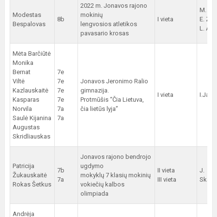
2022 m. Jonavos rajono
M. Šim
Modestas
mokinių
8b
I vieta
E. Zin
Bespalovas
lengvosios atletikos
L. Ant
pavasario krosas
Mėta Barčiūtė
Monika
Bernat
7e
Viltė
7e
Jonavos Jeronimo Ralio
Kazlauskaitė
7e
gimnazija.
I vieta
I.Janu
Kasparas
7e
Protmūšis “Čia Lietuva,
Norvila
7a
čia lietūs lyja”
Saulė Kijanina
7a
Augustas
Skridliauskas
Jonavos rajono bendrojo
Patricija
ugdymo
7b
II vieta
J.
Žukauskaitė
mokyklų 7 klasių mokinių
7a
III vieta
Skama
Rokas Šetkus
vokiečių kalbos
olimpiada
Andrėja