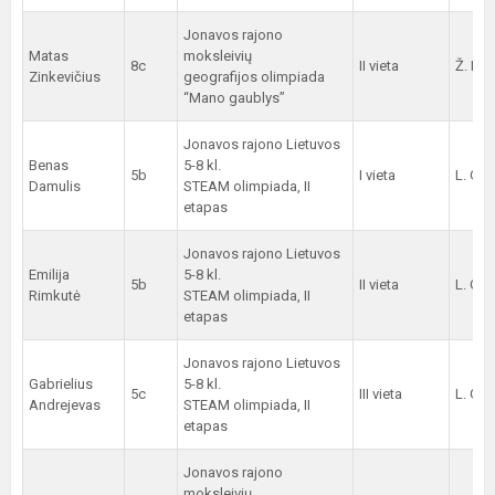
Jonavos rajono
Matas
moksleivių
8c
II vieta
Ž. Nek
Zinkevičius
geografijos olimpiada
“Mano gaublys”
Jonavos rajono Lietuvos
Benas
5-8 kl.
5b
I vieta
L. Gai
Damulis
STEAM olimpiada, II
etapas
Jonavos rajono Lietuvos
Emilija
5-8 kl.
5b
II vieta
L. Gai
Rimkutė
STEAM olimpiada, II
etapas
Jonavos rajono Lietuvos
Gabrielius
5-8 kl.
5c
III vieta
L. Gai
Andrejevas
STEAM olimpiada, II
etapas
Jonavos rajono
moksleivių