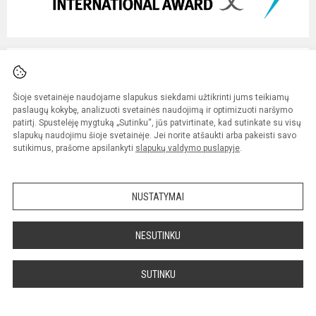
Šioje svetainėje naudojame slapukus siekdami užtikrinti jums teikiamų
paslaugų kokybę, analizuoti svetainės naudojimą ir optimizuoti naršymo
patirtį. Spustelėję mygtuką „Sutinku“, jūs patvirtinate, kad sutinkate su visų
slapukų naudojimu šioje svetainėje. Jei norite atšaukti arba pakeisti savo
sutikimus, prašome apsilankyti
slapukų valdymo puslapyje
.
NUSTATYMAI
NESUTINKU
SUTINKU