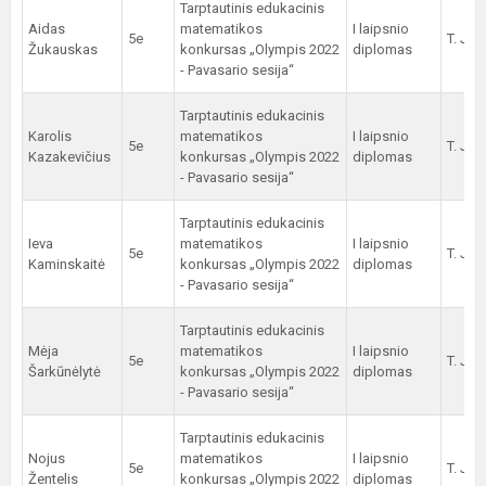
Tarptautinis edukacinis
Aidas
matematikos
I laipsnio
5e
T. Jur
Žukauskas
konkursas „Olympis 2022
diplomas
- Pavasario sesija“
Tarptautinis edukacinis
Karolis
matematikos
I laipsnio
5e
T. Jur
Kazakevičius
konkursas „Olympis 2022
diplomas
- Pavasario sesija“
Tarptautinis edukacinis
Ieva
matematikos
I laipsnio
5e
T. Jur
Kaminskaitė
konkursas „Olympis 2022
diplomas
- Pavasario sesija“
Tarptautinis edukacinis
Mėja
matematikos
I laipsnio
5e
T. Jur
Šarkūnėlytė
konkursas „Olympis 2022
diplomas
- Pavasario sesija“
Tarptautinis edukacinis
Nojus
matematikos
I laipsnio
5e
T. Jur
Žentelis
konkursas „Olympis 2022
diplomas