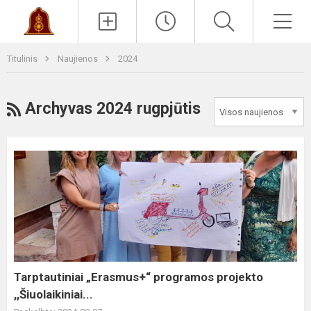
Paieška
Men
Titulinis
Naujienos
2024
RSS
Archyvas 2024 rugpjūtis
Tarptautiniai
„Erasmus+“
programos
projekto
,,Šiuolaikiniai...
Tarptautiniai „Erasmus+“ programos projekto
,,Šiuolaikiniai...