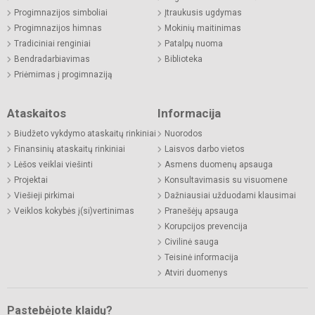
Progimnazijos simboliai
Įtraukusis ugdymas
Progimnazijos himnas
Mokinių maitinimas
Tradiciniai renginiai
Patalpų nuoma
Bendradarbiavimas
Biblioteka
Priėmimas į progimnaziją
Ataskaitos
Informacija
Biudžeto vykdymo ataskaitų rinkiniai
Nuorodos
Finansinių ataskaitų rinkiniai
Laisvos darbo vietos
Lėšos veiklai viešinti
Asmens duomenų apsauga
Projektai
Konsultavimasis su visuomene
Viešieji pirkimai
Dažniausiai užduodami klausimai
Veiklos kokybės į(si)vertinimas
Pranešėjų apsauga
Korupcijos prevencija
Civilinė sauga
Teisinė informacija
Atviri duomenys
Pastebėjote klaidų?