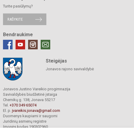
Turite pasiūlymų?
RAŠYKITE
Bendraukime
Steigėjas
Jonavos rajono savivaldybė
Jonavos Justino Vareikio progimnazija
Savivaldybės biudžetinė įstaiga
Chemikų g. 138, Jonava 55217
Tel.
+370 349 65074
El. p.
jvareikis.jonava@gmail.com
Duomenys kaupiami ir saugomi
Juridinių asmenų registre
Įmonės kodas 190302960