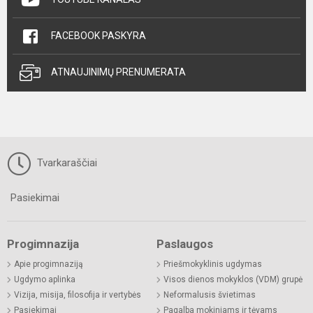
FACEBOOK PASKYRA
ATNAUJINIMŲ PRENUMERATA
Tvarkaraščiai
Pasiekimai
Progimnazija
Paslaugos
Apie progimnaziją
Priešmokyklinis ugdymas
Ugdymo aplinka
Visos dienos mokyklos (VDM) grupė
Vizija, misija, filosofija ir vertybės
Neformalusis švietimas
Pasiekimai
Pagalba mokiniams ir tėvams