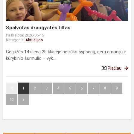
Spalvotas draugystės tiltas
Paskelbta: 2026-05-15
Kategorija:
Aktualijos
Gegužės 14 dieną 2b klasėje netrūko šypsenų, gerų emocijų ir
kūrybinio šurmulio – vyk...
Plačiau
1
2
3
4
5
6
7
8
9
10