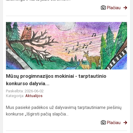
Plačiau
Mūsų
progimnazijos
mokiniai
-
tarptautinio
konkurso
dalyvia...
Mūsų progimnazijos mokiniai - tarptautinio
konkurso dalyvia...
Paskelbta: 2026-06-02
Kategorija:
Aktualijos
Mus pasiekė padėkos už dalyvavimą tarptautiniame piešinių
konkurse „Išgirsti pačią slapčia...
Plačiau