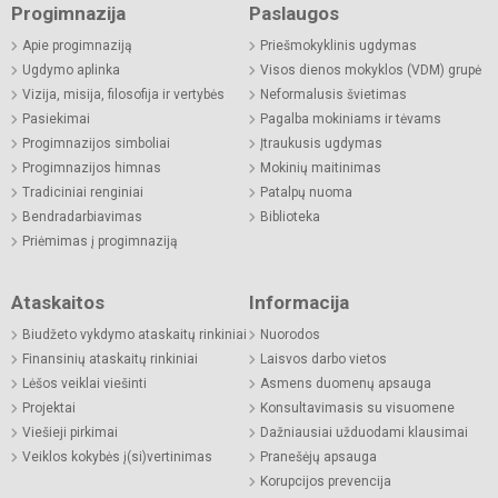
Progimnazija
Paslaugos
Apie progimnaziją
Priešmokyklinis ugdymas
Ugdymo aplinka
Visos dienos mokyklos (VDM) grupė
Vizija, misija, filosofija ir vertybės
Neformalusis švietimas
Pasiekimai
Pagalba mokiniams ir tėvams
Progimnazijos simboliai
Įtraukusis ugdymas
Progimnazijos himnas
Mokinių maitinimas
Tradiciniai renginiai
Patalpų nuoma
Bendradarbiavimas
Biblioteka
Priėmimas į progimnaziją
Ataskaitos
Informacija
Biudžeto vykdymo ataskaitų rinkiniai
Nuorodos
Finansinių ataskaitų rinkiniai
Laisvos darbo vietos
Lėšos veiklai viešinti
Asmens duomenų apsauga
Projektai
Konsultavimasis su visuomene
Viešieji pirkimai
Dažniausiai užduodami klausimai
Veiklos kokybės į(si)vertinimas
Pranešėjų apsauga
Korupcijos prevencija