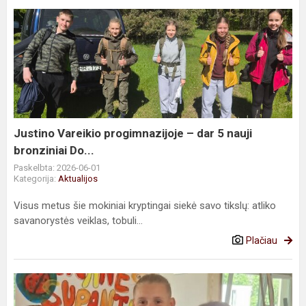
Justino
Vareikio
progimnazijoje
–
dar
5
nauji
bronziniai
Justino Vareikio progimnazijoje – dar 5 nauji
Do...
bronziniai Do...
Paskelbta: 2026-06-01
Kategorija:
Aktualijos
Visus metus šie mokiniai kryptingai siekė savo tikslų: atliko
savanorystės veiklas, tobuli...
Plačiau
3c
klasės