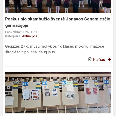
gimnazijoje
Paskutinio skambučio šventė Jonavos Senamiesčio
gimnazijoje
Paskelbta: 2026-05-28
Kategorija:
Aktualijos
Gegužės 27 d. mūsų mokyklos 1c klasės mokinių mažose
širdelėse tilpo labai daug jaus...
Plačiau
Justino
Vareikio
progimnazijoje
–
dalyvaujamojo
biudžeto
fi...