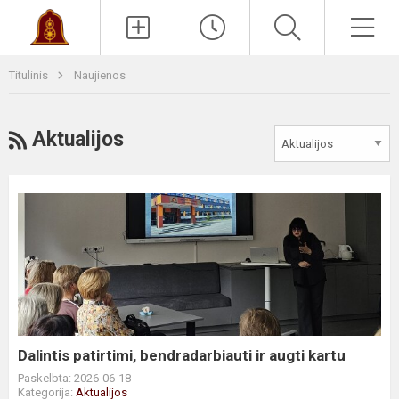
Paieška
Men
Titulinis
Naujienos
RSS
Aktualijos
Dalintis
patirtimi,
bendradarbiauti
ir
augti
kartu
Dalintis patirtimi, bendradarbiauti ir augti kartu
Paskelbta: 2026-06-18
Kategorija:
Aktualijos