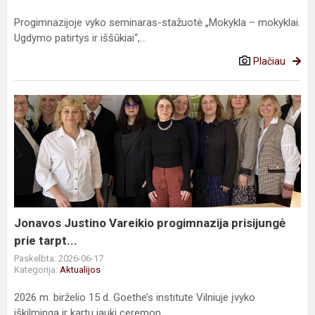
Progimnazijoje vyko seminaras-stažuotė „Mokykla – mokyklai.
Ugdymo patirtys ir iššūkiai“,...
Plačiau
Jonavos
Justino
Vareikio
progimnazija
prisijungė
prie
tarpt...
Jonavos Justino Vareikio progimnazija prisijungė
prie tarpt...
Paskelbta: 2026-06-17
Kategorija:
Aktualijos
2026 m. birželio 15 d. Goethe’s institute Vilniuje įvyko
iškilminga ir kartu jauki ceremon...