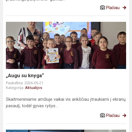
Plačiau
„Augu
su
knyga“
„Augu su knyga“
Paskelbta: 2026-05-21
Kategorija:
Aktualijos
Skaitmeniniame amžiuje vaikai vis ankščiau įtraukiami į ekranų
pasaulį, todėl gyvas ryšys...
Plačiau