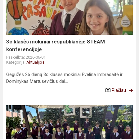
mokiniai
respublikinėje
STEAM
konferencijoje
3c klasės mokiniai respublikinėje STEAM
konferencijoje
Paskelbta: 2026-06-01
Kategorija:
Aktualijos
Gegužės 26 dieną 3c klasės mokiniai Evelina Imbrasaitė ir
Dominykas Martusevičius dal...
Plačiau
Paskutinio
skambučio
šventė
Jonavos
Senamiesčio