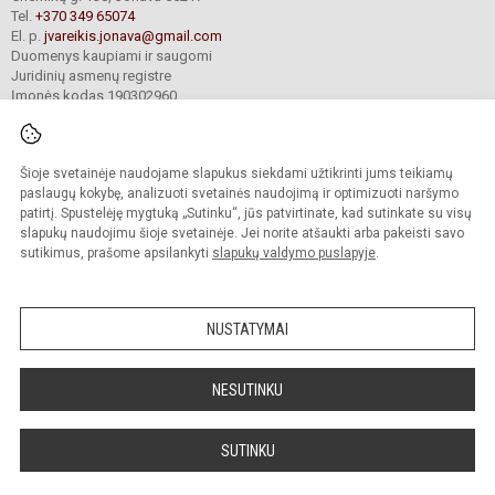
Tel.
+370 349 65074
El. p.
jvareikis.jonava@gmail.com
Duomenys kaupiami ir saugomi
Juridinių asmenų registre
Įmonės kodas 190302960
Šioje svetainėje naudojame slapukus siekdami užtikrinti jums teikiamų
© 2024. Jonavos Justino Vareikio progimnazija. Visos teisės saugomos.
Kopijuoti turinį be raštiško įstaigos administracijos sutikimo griežtai draudžiama.
paslaugų kokybę, analizuoti svetainės naudojimą ir optimizuoti naršymo
patirtį. Spustelėję mygtuką „Sutinku“, jūs patvirtinate, kad sutinkate su visų
Prieinamumo paraiška
Slapukų valdymas
slapukų naudojimu šioje svetainėje. Jei norite atšaukti arba pakeisti savo
sutikimus, prašome apsilankyti
slapukų valdymo puslapyje
.
Sumanus būdas atnaujinti
mokyklos interneto
svetainę
NUSTATYMAI
NESUTINKU
SUTINKU