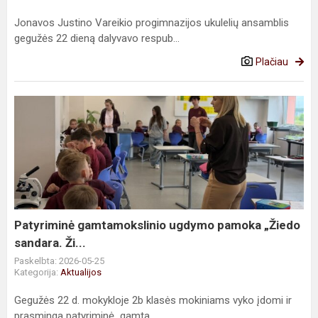
Jonavos Justino Vareikio progimnazijos ukulelių ansamblis
gegužės 22 dieną dalyvavo respub...
Plačiau
Patyriminė
gamtamokslinio
ugdymo
pamoka
„Žiedo
sandara.
Ži...
Patyriminė gamtamokslinio ugdymo pamoka „Žiedo
sandara. Ži...
Paskelbta: 2026-05-25
Kategorija:
Aktualijos
Gegužės 22 d. mokykloje 2b klasės mokiniams vyko įdomi ir
prasminga patyriminė gamta...