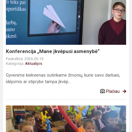
Konferencija
„Mane
įkvėpusi
asmenybė“
Konferencija „Mane įkvėpusi asmenybė“
Paskelbta: 2026-05-19
Kategorija:
Aktualijos
Gyvenime kiekvienas sutinkame žmonių, kurie savo darbais,
idėjomis ar stiprybe tampa įkvėp...
Plačiau
Spalvotas
draugystės
tiltas