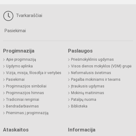
Tvarkaraščiai
Pasiekimai
Progimnazija
Paslaugos
Apie progimnaziją
Priešmokyklinis ugdymas
Ugdymo aplinka
Visos dienos mokyklos (VDM) grupė
Vizija, misija, filosofija ir vertybės
Neformalusis švietimas
Pasiekimai
Pagalba mokiniams ir tėvams
Progimnazijos simboliai
Įtraukusis ugdymas
Progimnazijos himnas
Mokinių maitinimas
Tradiciniai renginiai
Patalpų nuoma
Bendradarbiavimas
Biblioteka
Priėmimas į progimnaziją
Ataskaitos
Informacija