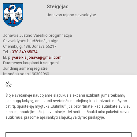
Steigėjas
Jonavos rajono savivaldybė
Jonavos Justino Vareikio progimnazija
Savivaldybės biudžetinė įstaiga
Chemikų g. 138, Jonava 55217
Tel.
+370 349 65074
El. p.
jvareikis.jonava@gmail.com
Duomenys kaupiami ir saugomi
Juridinių asmenų registre
Įmonės kodas 190302960
Šioje svetainėje naudojame slapukus siekdami užtikrinti jums teikiamų
© 2024. Jonavos Justino Vareikio progimnazija. Visos teisės saugomos.
Kopijuoti turinį be raštiško įstaigos administracijos sutikimo griežtai draudžiama.
paslaugų kokybę, analizuoti svetainės naudojimą ir optimizuoti naršymo
patirtį. Spustelėję mygtuką „Sutinku“, jūs patvirtinate, kad sutinkate su visų
Prieinamumo paraiška
Slapukų valdymas
slapukų naudojimu šioje svetainėje. Jei norite atšaukti arba pakeisti savo
sutikimus, prašome apsilankyti
slapukų valdymo puslapyje
.
Sumanus būdas atnaujinti
mokyklos interneto
svetainę