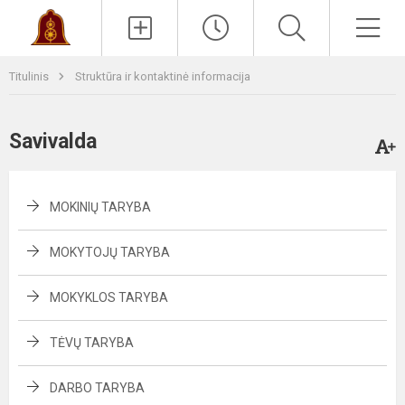
Paieška
Men
Titulinis
Struktūra ir kontaktinė informacija
Savivalda
MOKINIŲ TARYBA
MOKYTOJŲ TARYBA
MOKYKLOS TARYBA
TĖVŲ TARYBA
DARBO TARYBA