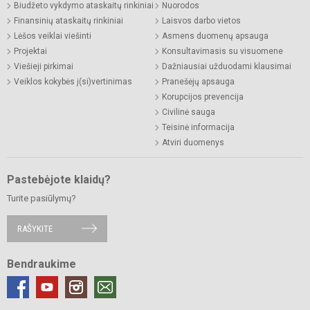
Biudžeto vykdymo ataskaitų rinkiniai
Nuorodos
Finansinių ataskaitų rinkiniai
Laisvos darbo vietos
Lėšos veiklai viešinti
Asmens duomenų apsauga
Projektai
Konsultavimasis su visuomene
Viešieji pirkimai
Dažniausiai užduodami klausimai
Veiklos kokybės į(si)vertinimas
Pranešėjų apsauga
Korupcijos prevencija
Civilinė sauga
Teisinė informacija
Atviri duomenys
Pastebėjote klaidų?
Turite pasiūlymų?
RAŠYKITE
Bendraukime