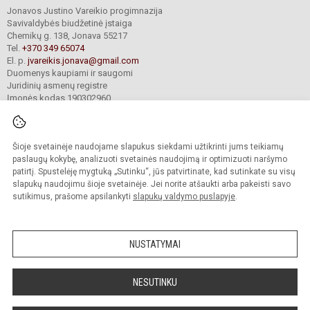
Jonavos Justino Vareikio progimnazija
Savivaldybės biudžetinė įstaiga
Chemikų g. 138, Jonava 55217
Tel.
+370 349 65074
El. p.
jvareikis.jonava@gmail.com
Duomenys kaupiami ir saugomi
Juridinių asmenų registre
Įmonės kodas 190302960
Šioje svetainėje naudojame slapukus siekdami užtikrinti jums teikiamų
© 2024. Jonavos Justino Vareikio progimnazija. Visos teisės saugomos.
Kopijuoti turinį be raštiško įstaigos administracijos sutikimo griežtai draudžiama.
paslaugų kokybę, analizuoti svetainės naudojimą ir optimizuoti naršymo
patirtį. Spustelėję mygtuką „Sutinku“, jūs patvirtinate, kad sutinkate su visų
Prieinamumo paraiška
Slapukų valdymas
slapukų naudojimu šioje svetainėje. Jei norite atšaukti arba pakeisti savo
sutikimus, prašome apsilankyti
slapukų valdymo puslapyje
.
Sumanus būdas atnaujinti
mokyklos interneto
svetainę
NUSTATYMAI
NESUTINKU