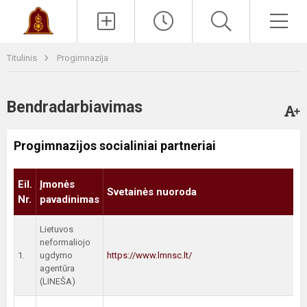
Paieška
Men
Titulinis
Progimnazija
Bendradarbiavimas
Progimnazijos socialiniai partneriai
Eil.
Įmonės
Svetainės nuoroda
Nr.
pavadinimas
Lietuvos
neformaliojo
1.
ugdymo
https://www.lmnsc.lt/
agentūra
(LINEŠA)