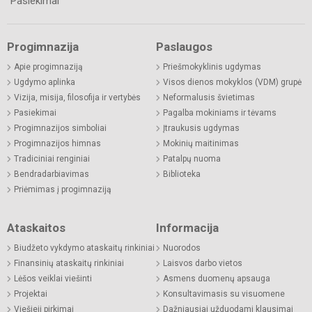
Pasiekimai
Progimnazija
Paslaugos
Apie progimnaziją
Priešmokyklinis ugdymas
Ugdymo aplinka
Visos dienos mokyklos (VDM) grupė
Vizija, misija, filosofija ir vertybės
Neformalusis švietimas
Pasiekimai
Pagalba mokiniams ir tėvams
Progimnazijos simboliai
Įtraukusis ugdymas
Progimnazijos himnas
Mokinių maitinimas
Tradiciniai renginiai
Patalpų nuoma
Bendradarbiavimas
Biblioteka
Priėmimas į progimnaziją
Ataskaitos
Informacija
Biudžeto vykdymo ataskaitų rinkiniai
Nuorodos
Finansinių ataskaitų rinkiniai
Laisvos darbo vietos
Lėšos veiklai viešinti
Asmens duomenų apsauga
Projektai
Konsultavimasis su visuomene
Viešieji pirkimai
Dažniausiai užduodami klausimai