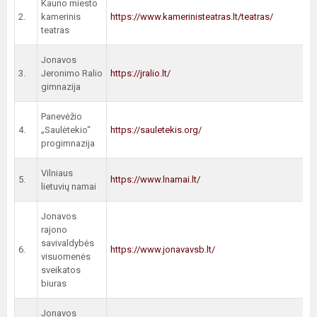
Kauno miesto
2.
kamerinis
https://www.kamerinisteatras.lt/teatras/
teatras
Jonavos
3.
Jeronimo Ralio
https://jralio.lt/
gimnazija
Panevėžio
4.
„Saulėtekio“
https://sauletekis.org/
progimnazija
Vilniaus
5.
https://www.lnamai.lt/
lietuvių namai
Jonavos
rajono
savivaldybės
6.
https://www.jonavavsb.lt/
visuomenės
sveikatos
biuras
Jonavos