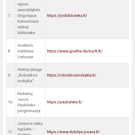
rajono
savivaldybės
7.
Grigorijaus
https://jonbiblioteka.lt/
Kanovičiaus
viešoji
biblioteka
Goethe‘s
8.
institutas
https://www.goethe.de/ins/lt/lt/
Lietuvoje
Viešoji įstaiga
9.
„Robotikos
https://robotikosmokykla.lt/
mokykla“
Kėdainių
Juozo
10.
https://paukstelis.lt/
Paukštelio
progimnazija
Jonavos vaikų
lopšelis –
11.
https://www.dobilas-jonava.lt/
darželis