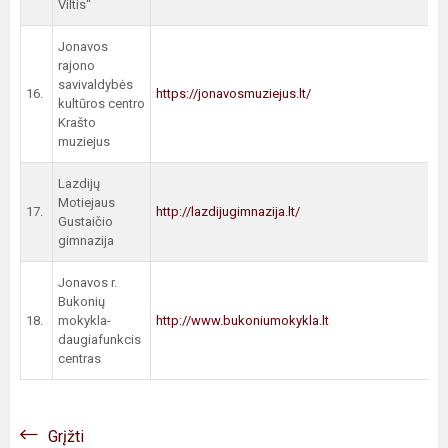
Viltis“
Jonavos
rajono
savivaldybės
16.
https://jonavosmuziejus.lt/
kultūros centro
Krašto
muziejus
Lazdijų
Motiejaus
17.
http://lazdijugimnazija.lt/
Gustaičio
gimnazija
Jonavos r.
Bukonių
18.
mokykla-
http://www.bukoniumokykla.lt
daugiafunkcis
centras
Grįžti