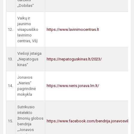
„Dobilas“
Vaikų ir
jaunimo
12.
visapusiško
https://www.lavinimocentras.lt
lavinimo
centras, VšĮ
Viešoji įstaiga
13.
„Nepatogus
https://nepatoguskinas.lt/2023/
kinas“
Jonavos
„Neries“
14.
https://www.neris.jonava.lm.lt/
pagrindinė
mokykla
Sutrikusio
intelekto
žmonių globos
15.
https://www.facebook.com/bendrija.jonavosviltis
bendrija
„Jonavos