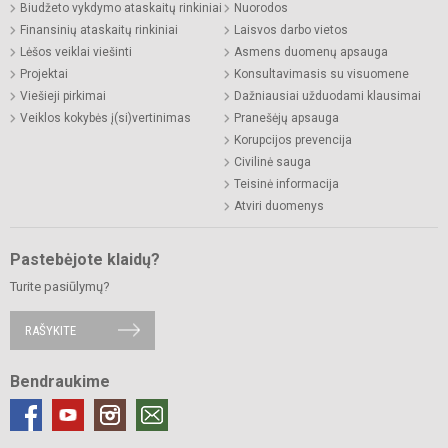
Biudžeto vykdymo ataskaitų rinkiniai
Nuorodos
Finansinių ataskaitų rinkiniai
Laisvos darbo vietos
Lėšos veiklai viešinti
Asmens duomenų apsauga
Projektai
Konsultavimasis su visuomene
Viešieji pirkimai
Dažniausiai užduodami klausimai
Veiklos kokybės į(si)vertinimas
Pranešėjų apsauga
Korupcijos prevencija
Civilinė sauga
Teisinė informacija
Atviri duomenys
Pastebėjote klaidų?
Turite pasiūlymų?
RAŠYKITE
Bendraukime