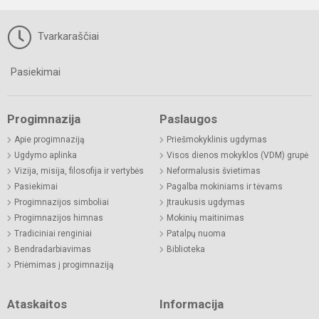
Tvarkaraščiai
Pasiekimai
Progimnazija
Paslaugos
Apie progimnaziją
Priešmokyklinis ugdymas
Ugdymo aplinka
Visos dienos mokyklos (VDM) grupė
Vizija, misija, filosofija ir vertybės
Neformalusis švietimas
Pasiekimai
Pagalba mokiniams ir tėvams
Progimnazijos simboliai
Įtraukusis ugdymas
Progimnazijos himnas
Mokinių maitinimas
Tradiciniai renginiai
Patalpų nuoma
Bendradarbiavimas
Biblioteka
Priėmimas į progimnaziją
Ataskaitos
Informacija