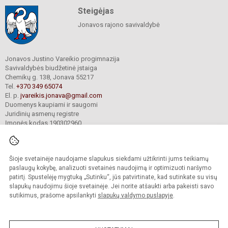
Steigėjas
Jonavos rajono savivaldybė
Jonavos Justino Vareikio progimnazija
Savivaldybės biudžetinė įstaiga
Chemikų g. 138, Jonava 55217
Tel.
+370 349 65074
El. p.
jvareikis.jonava@gmail.com
Duomenys kaupiami ir saugomi
Juridinių asmenų registre
Įmonės kodas 190302960
Šioje svetainėje naudojame slapukus siekdami užtikrinti jums teikiamų
© 2024. Jonavos Justino Vareikio progimnazija. Visos teisės saugomos.
Kopijuoti turinį be raštiško įstaigos administracijos sutikimo griežtai draudžiama.
paslaugų kokybę, analizuoti svetainės naudojimą ir optimizuoti naršymo
patirtį. Spustelėję mygtuką „Sutinku“, jūs patvirtinate, kad sutinkate su visų
Prieinamumo paraiška
Slapukų valdymas
slapukų naudojimu šioje svetainėje. Jei norite atšaukti arba pakeisti savo
sutikimus, prašome apsilankyti
slapukų valdymo puslapyje
.
Sumanus būdas atnaujinti
mokyklos interneto
svetainę