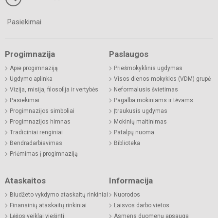
Pasiekimai
Progimnazija
Paslaugos
Apie progimnaziją
Priešmokyklinis ugdymas
Ugdymo aplinka
Visos dienos mokyklos (VDM) grupė
Vizija, misija, filosofija ir vertybės
Neformalusis švietimas
Pasiekimai
Pagalba mokiniams ir tėvams
Progimnazijos simboliai
Įtraukusis ugdymas
Progimnazijos himnas
Mokinių maitinimas
Tradiciniai renginiai
Patalpų nuoma
Bendradarbiavimas
Biblioteka
Priėmimas į progimnaziją
Ataskaitos
Informacija
Biudžeto vykdymo ataskaitų rinkiniai
Nuorodos
Finansinių ataskaitų rinkiniai
Laisvos darbo vietos
Lėšos veiklai viešinti
Asmens duomenų apsauga