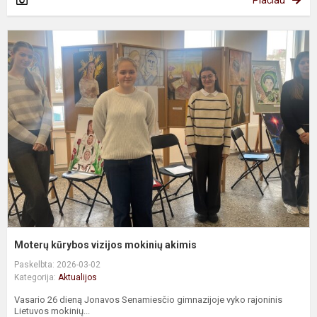
M
k
v
m
a
Moterų kūrybos vizijos mokinių akimis
Paskelbta: 2026-03-02
Kategorija:
Aktualijos
Vasario 26 dieną Jonavos Senamiesčio gimnazijoje vyko rajoninis
Lietuvos mokinių...