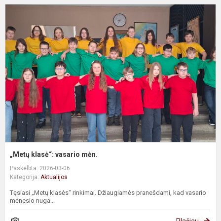
„
k
v
m
„Metų klasė“: vasario mėn.
Paskelbta: 2026-03-06
Kategorija:
Aktualijos
Tęsiasi „Metų klasės“ rinkimai. Džiaugiamės pranešdami, kad vasario
mėnesio nuga...
Plačiau