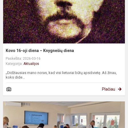
K
d
Kovo 16-oji diena – Knygnešių diena
Paskelbta: 2026-03-16
Kategorija:
Aktualijos
„Didžiausias mano noras, kad visi lietuviai būtų apsišvietę. Aš žinau,
koks dide...
Plačiau
G
p
s
a