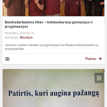
Bendradarbiavimo tiltas – tinklaveika tarp gimnazijos ir
progimnazijos
Paskelbta: 2026-03-18
Kategorija:
Aktualijos
Jonavos Justino Vareikio progimnazijos 3c klasės mokiniai kartu su
mokytoja Neri...
Plačiau
„
k
a
p