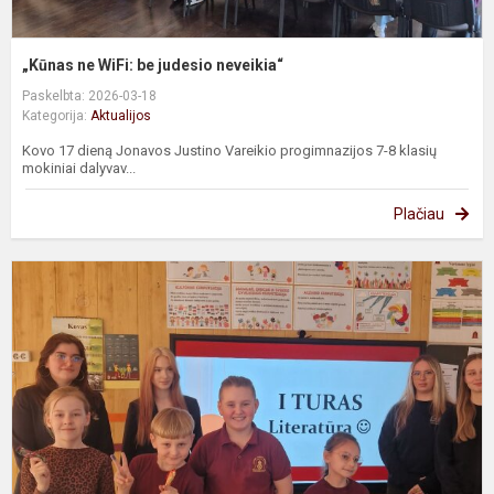
„Kūnas ne WiFi: be judesio neveikia“
Paskelbta: 2026-03-18
Kategorija:
Aktualijos
Kovo 17 dieną Jonavos Justino Vareikio progimnazijos 7-8 klasių
mokiniai dalyvav...
Plačiau
B
t
–
t
t
g
ir
pr