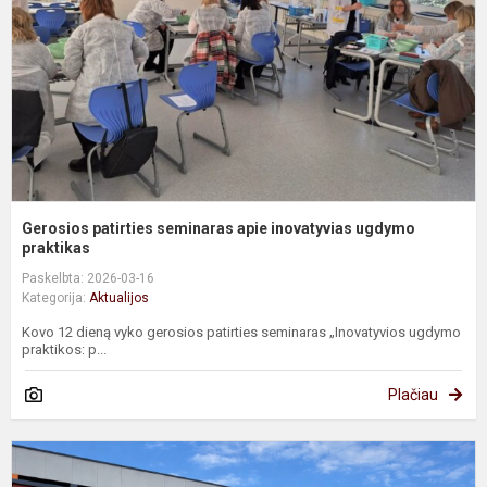
i
u
pr
Gerosios patirties seminaras apie inovatyvias ugdymo
praktikas
Paskelbta: 2026-03-16
Kategorija:
Aktualijos
Kovo 12 dieną vyko gerosios patirties seminaras „Inovatyvios ugdymo
praktikos: p...
Plačiau
P
b