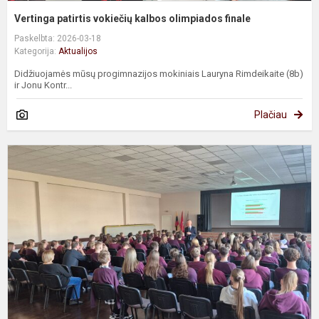
Vertinga patirtis vokiečių kalbos olimpiados finale
Paskelbta: 2026-03-18
Kategorija:
Aktualijos
Didžiuojamės mūsų progimnazijos mokiniais Lauryna Rimdeikaite (8b)
ir Jonu Kontr...
Plačiau
„
n
W
b
j
n