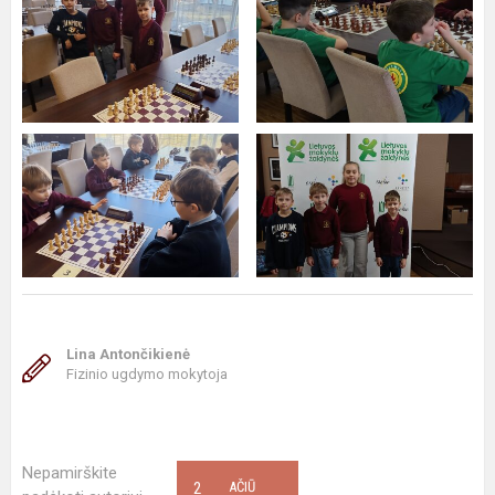
Lina Antončikienė
Fizinio ugdymo mokytoja
Nepamirškite
2
AČIŪ