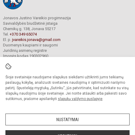
Jonavos Justino Vareikio progimnazija
Savivaldybės biudžetinė įstaiga
Chemikų g. 138, Jonava 55217
Tel.
+370 349 65074
El. p.
jvareikis.jonava@gmail.com
Duomenys kaupiami ir saugomi
Juridinių asmenų registre
Įmonės kodas 190302960
Šioje svetainėje naudojame slapukus siekdami užtikrinti jums teikiamų
© 2024. Jonavos Justino Vareikio progimnazija. Visos teisės saugomos.
Kopijuoti turinį be raštiško įstaigos administracijos sutikimo griežtai draudžiama.
paslaugų kokybę, analizuoti svetainės naudojimą ir optimizuoti naršymo
patirtį. Spustelėję mygtuką „Sutinku“, jūs patvirtinate, kad sutinkate su visų
Prieinamumo paraiška
Slapukų valdymas
slapukų naudojimu šioje svetainėje. Jei norite atšaukti arba pakeisti savo
sutikimus, prašome apsilankyti
slapukų valdymo puslapyje
.
Sumanus būdas atnaujinti
mokyklos interneto
svetainę
NUSTATYMAI