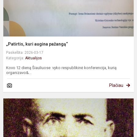
„Patirtis, kuri augina pažangą“
Paskelbta: 2026-03-17
Kategorija:
Aktualijos
Kovo 12 dieną Šiauliuose vyko respublikinė konferencija, kurią
organizavo&...
Plačiau
K
1
oj
d
–