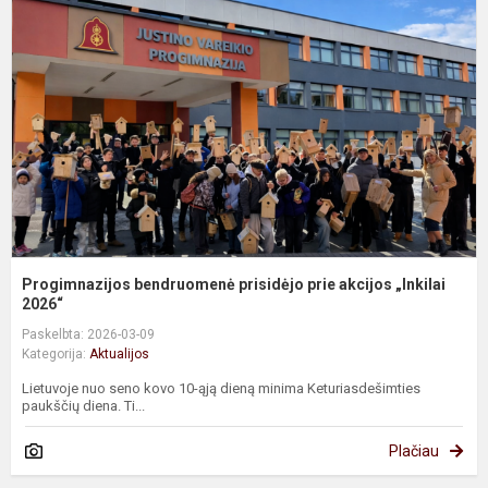
p
p
a
„
2.
Progimnazijos bendruomenė prisidėjo prie akcijos „Inkilai
2026“
Paskelbta: 2026-03-09
Kategorija:
Aktualijos
Lietuvoje nuo seno kovo 10-ąją dieną minima Keturiasdešimties
paukščių diena. Ti...
Plačiau