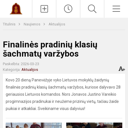
Paieška
Men
Titulinis
Naujienos
Aktualijos
Finalinės pradinių klasių
šachmatų varžybos
Paskelbta: 2026-03-23
Kategorija:
Aktualijos
Kovo 20 dieną Panevėžyje vyko Lietuvos mokyklų žaidynių
finalinės pradinių klasių šachmatų varžybos, kuriose dalyvavo 28
geriausios Lietuvos komandos. Nors Jonavos Justino Vareikio
progimnazijos pradinukai ir neužėmė prizinių vietų, tačiau žaidė
puikiai ir atkakliai. Sveikiname visus dalyvius!