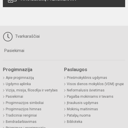
Tvarkaraščiai
Pasiekimai
Progimnazija
Paslaugos
Apie progimnaziją
Priešmokyklinis ugdymas
Ugdymo aplinka
Visos dienos mokyklos (VDM) grupė
Vizija, misija, filosofija ir vertybės
Neformalusis švietimas
Pasiekimai
Pagalba mokiniams ir tėvams
Progimnazijos simboliai
Įtraukusis ugdymas
Progimnazijos himnas
Mokinių maitinimas
Tradiciniai renginiai
Patalpų nuoma
Bendradarbiavimas
Biblioteka
Priėmimas į progimnaziją