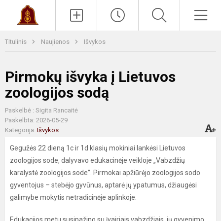
Paieška
Men
Titulinis
Naujienos
Išvykos
Pirmokų išvyka į Lietuvos
zoologijos sodą
Paskelbė : Sigita Rancaitė
Paskelbta: 2026-05-29
Kategorija:
Išvykos
Gegužės 22 dieną 1c ir 1d klasių mokiniai lankėsi Lietuvos
zoologijos sode, dalyvavo edukacinėje veikloje „Vabzdžių
karalystė zoologijos sode”. Pirmokai apžiūrėjo zoologijos sodo
gyventojus – stebėjo gyvūnus, aptarė jų ypatumus, džiaugėsi
galimybe mokytis netradicinėje aplinkoje.
Edukacijos metu susipažino su įvairiais vabzdžiais, jų gyvenimo