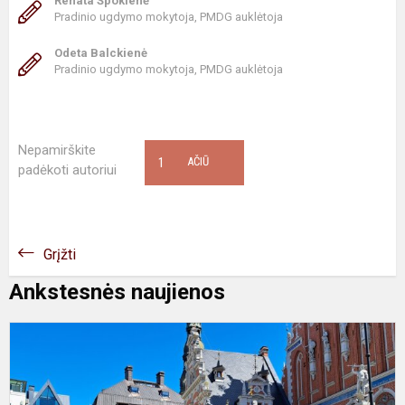
Renata Špokienė
Pradinio ugdymo mokytoja, PMDG auklėtoja
Odeta Balckienė
Pradinio ugdymo mokytoja, PMDG auklėtoja
Nepamirškite
1
AČIŪ
padėkoti autoriui
Grįžti
Ankstesnės naujienos
T
i
į
R