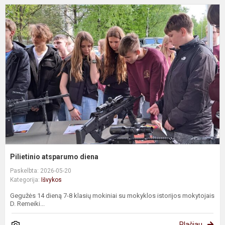
P
a
d
Pilietinio atsparumo diena
Paskelbta: 2026-05-20
Kategorija:
Išvykos
Gegužės 14 dieną 7-8 klasių mokiniai su mokyklos istorijos mokytojais
D. Remeiki...
Plačiau