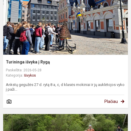
Turininga išvyka į Rygą
Paskelbta: 2026-05-28
Kategorija:
Išvykos
Ankstų gegužės 27 d. rytą 8 a, c, d klasės mokiniai ir jų auklėtojos vyko
į paži...
Plačiau
K
į
V