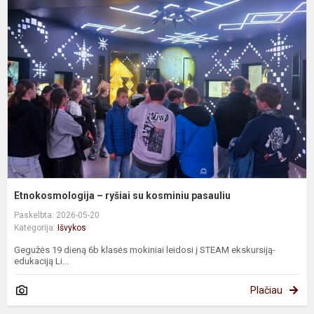
–
r
s
k
p
Etnokosmologija – ryšiai su kosminiu pasauliu
Paskelbta: 2026-05-20
Kategorija:
Išvykos
Gegužės 19 dieną 6b klasės mokiniai leidosi į STEAM ekskursiją-
edukaciją Li...
Plačiau