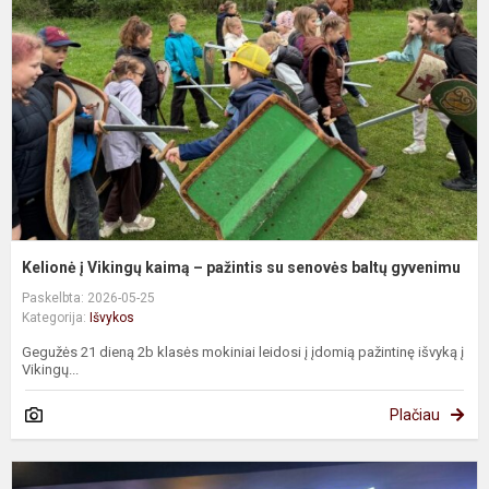
k
–
p
s
s
b
g
Kelionė į Vikingų kaimą – pažintis su senovės baltų gyvenimu
Paskelbta: 2026-05-25
Kategorija:
Išvykos
Gegužės 21 dieną 2b klasės mokiniai leidosi į įdomią pažintinę išvyką į
Vikingų...
Plačiau
E