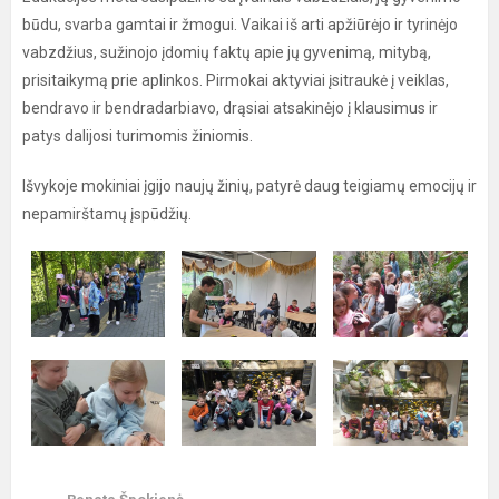
būdu, svarba gamtai ir žmogui. Vaikai iš arti apžiūrėjo ir tyrinėjo
vabzdžius, sužinojo įdomių faktų apie jų gyvenimą, mitybą,
prisitaikymą prie aplinkos. Pirmokai aktyviai įsitraukė į veiklas,
bendravo ir bendradarbiavo, drąsiai atsakinėjo į klausimus ir
patys dalijosi turimomis žiniomis.
Išvykoje mokiniai įgijo naujų žinių, patyrė daug teigiamų emocijų ir
nepamirštamų įspūdžių.