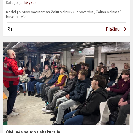
Kategorija:
Išvykos
Kodėl jis buvo vadinamas Žaliu Velniu? Slapyvardis „Žalias Velnias“
buvo suteikt...
Plačiau
C
s
e
Civilinės saugos ekskursija