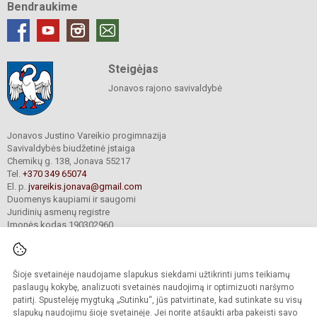
Bendraukime
Steigėjas
Jonavos rajono savivaldybė
Jonavos Justino Vareikio progimnazija
Savivaldybės biudžetinė įstaiga
Chemikų g. 138, Jonava 55217
Tel.
+370 349 65074
El. p.
jvareikis.jonava@gmail.com
Duomenys kaupiami ir saugomi
Juridinių asmenų registre
Įmonės kodas 190302960
Šioje svetainėje naudojame slapukus siekdami užtikrinti jums teikiamų
© 2024. Jonavos Justino Vareikio progimnazija. Visos teisės saugomos.
Kopijuoti turinį be raštiško įstaigos administracijos sutikimo griežtai draudžiama.
paslaugų kokybę, analizuoti svetainės naudojimą ir optimizuoti naršymo
patirtį. Spustelėję mygtuką „Sutinku“, jūs patvirtinate, kad sutinkate su visų
Prieinamumo paraiška
Slapukų valdymas
slapukų naudojimu šioje svetainėje. Jei norite atšaukti arba pakeisti savo