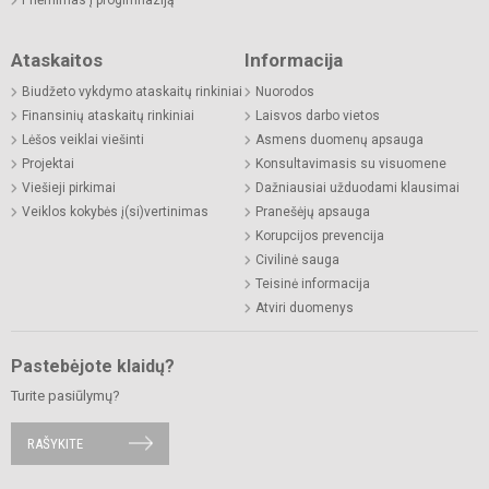
Ataskaitos
Informacija
Biudžeto vykdymo ataskaitų rinkiniai
Nuorodos
Finansinių ataskaitų rinkiniai
Laisvos darbo vietos
Lėšos veiklai viešinti
Asmens duomenų apsauga
Projektai
Konsultavimasis su visuomene
Viešieji pirkimai
Dažniausiai užduodami klausimai
Veiklos kokybės į(si)vertinimas
Pranešėjų apsauga
Korupcijos prevencija
Civilinė sauga
Teisinė informacija
Atviri duomenys
Pastebėjote klaidų?
Turite pasiūlymų?
RAŠYKITE