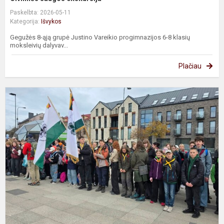
Paskelbta: 2026-05-11
Kategorija:
Išvykos
Gegužės 8-ąją grupė Justino Vareikio progimnazijos 6-8 klasių
moksleivių dalyvav...
Plačiau
S
d
p
š
„
A