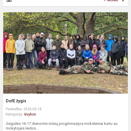
D
ž
DofE žygis
Paskelbta: 2026-05-18
Kategorija:
Išvykos
Gegužės 16-17 dienomis mūsų progimnazijos moksleiviai kartu su
mokytojais leidos...