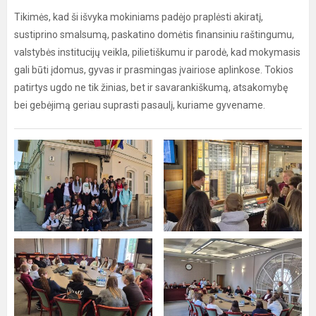
Tikimės, kad ši išvyka mokiniams padėjo praplėsti akiratį,
sustiprino smalsumą, paskatino domėtis finansiniu raštingumu,
valstybės institucijų veikla, pilietiškumu ir parodė, kad mokymasis
gali būti įdomus, gyvas ir prasmingas įvairiose aplinkose. Tokios
patirtys ugdo ne tik žinias, bet ir savarankiškumą, atsakomybę
bei gebėjimą geriau suprasti pasaulį, kuriame gyvename.