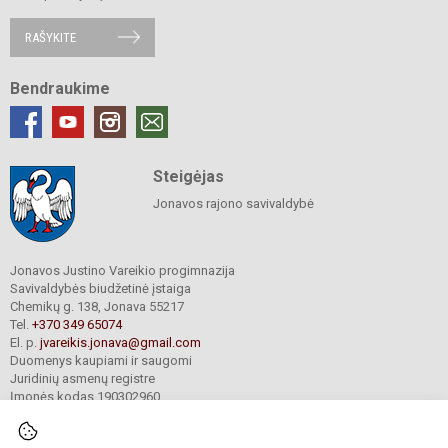
RAŠYKITE
Bendraukime
Steigėjas
Jonavos rajono savivaldybė
Jonavos Justino Vareikio progimnazija
Savivaldybės biudžetinė įstaiga
Chemikų g. 138, Jonava 55217
Tel.
+370 349 65074
El. p.
jvareikis.jonava@gmail.com
Duomenys kaupiami ir saugomi
Juridinių asmenų registre
Įmonės kodas 190302960