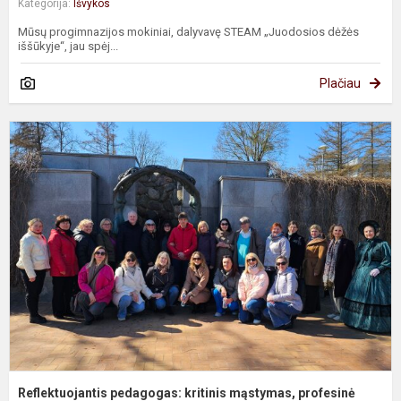
Kategorija:
Išvykos
Mūsų progimnazijos mokiniai, dalyvavę STEAM „Juodosios dėžės
iššūkyje“, jau spėj...
Plačiau
R
p
k
m
p
sa
Reflektuojantis pedagogas: kritinis mąstymas, profesinė