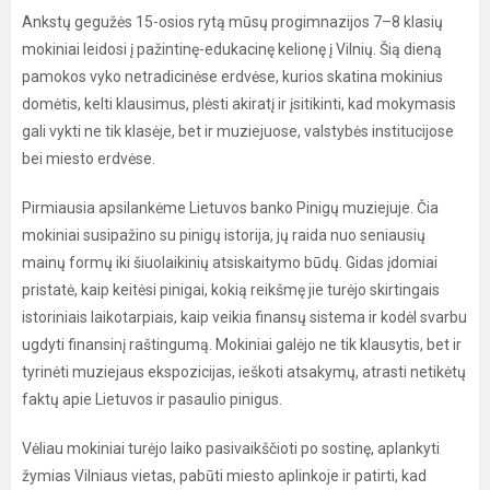
Ankstų gegužės 15-osios rytą mūsų progimnazijos 7–8 klasių
mokiniai leidosi į pažintinę-edukacinę kelionę į Vilnių. Šią dieną
pamokos vyko netradicinėse erdvėse, kurios skatina mokinius
domėtis, kelti klausimus, plėsti akiratį ir įsitikinti, kad mokymasis
gali vykti ne tik klasėje, bet ir muziejuose, valstybės institucijose
bei miesto erdvėse.
Pirmiausia apsilankėme Lietuvos banko Pinigų muziejuje. Čia
mokiniai susipažino su pinigų istorija, jų raida nuo seniausių
mainų formų iki šiuolaikinių atsiskaitymo būdų. Gidas įdomiai
pristatė, kaip keitėsi pinigai, kokią reikšmę jie turėjo skirtingais
istoriniais laikotarpiais, kaip veikia finansų sistema ir kodėl svarbu
ugdyti finansinį raštingumą. Mokiniai galėjo ne tik klausytis, bet ir
tyrinėti muziejaus ekspozicijas, ieškoti atsakymų, atrasti netikėtų
faktų apie Lietuvos ir pasaulio pinigus.
Vėliau mokiniai turėjo laiko pasivaikščioti po sostinę, aplankyti
žymias Vilniaus vietas, pabūti miesto aplinkoje ir patirti, kad