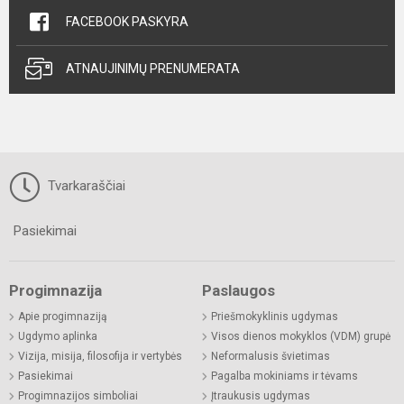
FACEBOOK PASKYRA
ATNAUJINIMŲ PRENUMERATA
Tvarkaraščiai
Pasiekimai
Progimnazija
Paslaugos
Apie progimnaziją
Priešmokyklinis ugdymas
Ugdymo aplinka
Visos dienos mokyklos (VDM) grupė
Vizija, misija, filosofija ir vertybės
Neformalusis švietimas
Pasiekimai
Pagalba mokiniams ir tėvams
Progimnazijos simboliai
Įtraukusis ugdymas