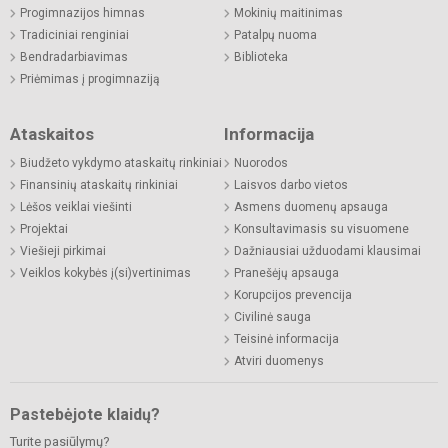
Progimnazijos himnas
Mokinių maitinimas
Tradiciniai renginiai
Patalpų nuoma
Bendradarbiavimas
Biblioteka
Priėmimas į progimnaziją
Ataskaitos
Informacija
Biudžeto vykdymo ataskaitų rinkiniai
Nuorodos
Finansinių ataskaitų rinkiniai
Laisvos darbo vietos
Lėšos veiklai viešinti
Asmens duomenų apsauga
Projektai
Konsultavimasis su visuomene
Viešieji pirkimai
Dažniausiai užduodami klausimai
Veiklos kokybės į(si)vertinimas
Pranešėjų apsauga
Korupcijos prevencija
Civilinė sauga
Teisinė informacija
Atviri duomenys
Pastebėjote klaidų?
Turite pasiūlymų?