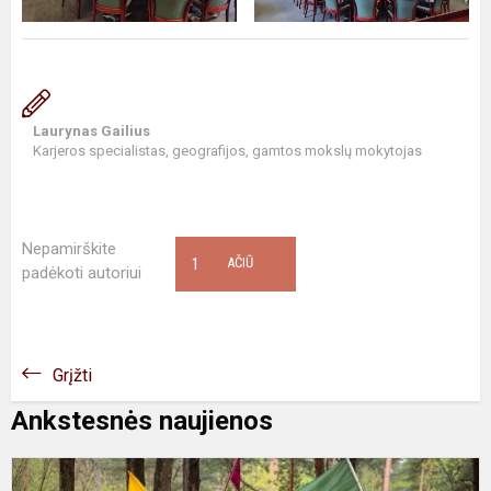
Laurynas Gailius
Karjeros specialistas, geografijos, gamtos mokslų mokytojas
Nepamirškite
1
AČIŪ
padėkoti autoriui
Grįžti
Ankstesnės naujienos
Ž