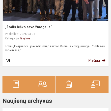
„Žodis ieško savo žmogaus“
Paskelbta: 2026-03-03
Kategorija:
Išvykos
Tokiu įkvepiančiu pavadinimu pasitiko Vilniaus knygų mugė. 7b klasės
mokiniai ap...
Plačiau
Naujienų archyvas