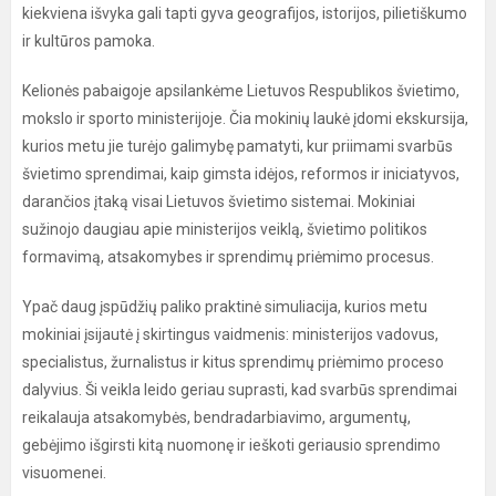
kiekviena išvyka gali tapti gyva geografijos, istorijos, pilietiškumo
ir kultūros pamoka.
Kelionės pabaigoje apsilankėme Lietuvos Respublikos švietimo,
mokslo ir sporto ministerijoje. Čia mokinių laukė įdomi ekskursija,
kurios metu jie turėjo galimybę pamatyti, kur priimami svarbūs
švietimo sprendimai, kaip gimsta idėjos, reformos ir iniciatyvos,
darančios įtaką visai Lietuvos švietimo sistemai. Mokiniai
sužinojo daugiau apie ministerijos veiklą, švietimo politikos
formavimą, atsakomybes ir sprendimų priėmimo procesus.
Ypač daug įspūdžių paliko praktinė simuliacija, kurios metu
mokiniai įsijautė į skirtingus vaidmenis: ministerijos vadovus,
specialistus, žurnalistus ir kitus sprendimų priėmimo proceso
dalyvius. Ši veikla leido geriau suprasti, kad svarbūs sprendimai
reikalauja atsakomybės, bendradarbiavimo, argumentų,
gebėjimo išgirsti kitą nuomonę ir ieškoti geriausio sprendimo
visuomenei.