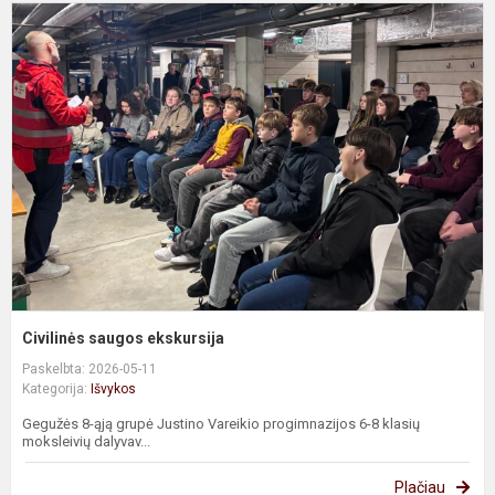
C
s
e
Civilinės saugos ekskursija
Paskelbta: 2026-05-11
Kategorija:
Išvykos
Gegužės 8-ąją grupė Justino Vareikio progimnazijos 6-8 klasių
moksleivių dalyvav...
Plačiau