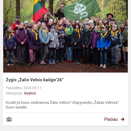
„
V
k
Žygis „Žalio Velnio kailyje’26“
Paskelbta: 2026-05-11
Kategorija:
Išvykos
Kodėl jis buvo vadinamas Žaliu Velniu? Slapyvardis „Žalias Velnias“
buvo suteikt...
Plačiau