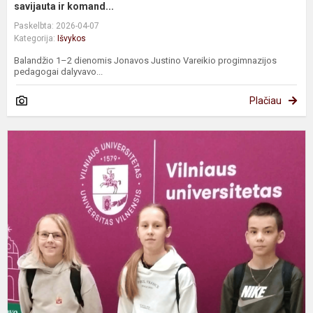
savijauta ir komand...
Paskelbta: 2026-04-07
Kategorija:
Išvykos
Balandžio 1–2 dienomis Jonavos Justino Vareikio progimnazijos
pedagogai dalyvavo...
Plačiau
N
m
Č
K
g
k