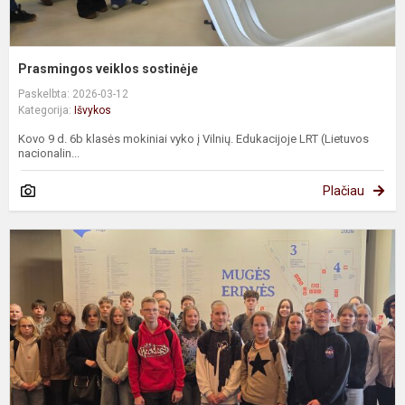
Prasmingos veiklos sostinėje
Paskelbta: 2026-03-12
Kategorija:
Išvykos
Kovo 9 d. 6b klasės mokiniai vyko į Vilnių. Edukacijoje LRT (Lietuvos
nacionalin...
Plačiau
„
i
s
ž