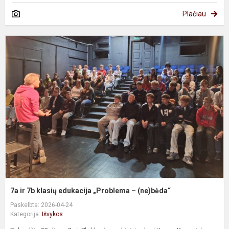
Plačiau
7
ir
7
k
e
„
–
(
7a ir 7b klasių edukacija „Problema – (ne)bėda“
Paskelbta: 2026-04-24
Kategorija:
Išvykos