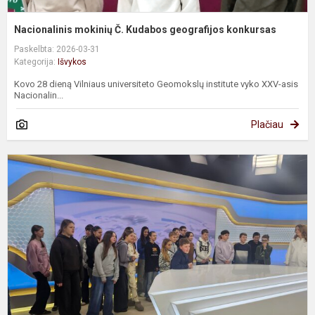
Nacionalinis mokinių Č. Kudabos geografijos konkursas
Paskelbta: 2026-03-31
Kategorija:
Išvykos
Kovo 28 dieną Vilniaus universiteto Geomokslų institute vyko XXV-asis
Nacionalin...
Plačiau
P
v
s