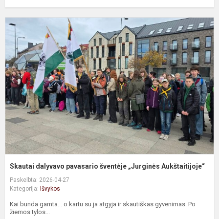
S
d
p
š
„
A
Skautai dalyvavo pavasario šventėje „Jurginės Aukštaitijoje“
Paskelbta: 2026-04-27
Kategorija:
Išvykos
Kai bunda gamta... o kartu su ja atgyja ir skautiškas gyvenimas. Po
žiemos tylos...