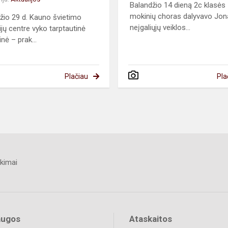
Balandžio 14 dieną 2c klasės
mokinių choras dalyvavo Jo
žio 29 d. Kauno švietimo
neįgaliųjų veiklos...
ijų centre vyko tarptautinė
nė – prak...
Plačiau
Pla
kimai
augos
Ataskaitos