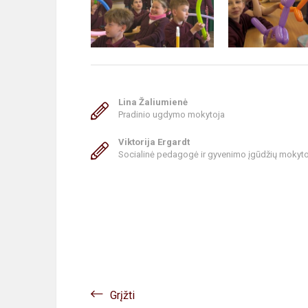
Lina Žaliumienė
Pradinio ugdymo mokytoja
Viktorija Ergardt
Socialinė pedagogė ir gyvenimo įgūdžių mokyto
Grįžti