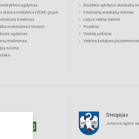
šmokyklinis ugdymas
Biudžeto vykdymo ataskaitų rin
s dienos mokyklos (VDM) grupė
Finansinių ataskaitų rinkiniai
rmalusis švietimas
Lėšos veiklai viešinti
lba mokiniams ir tėvams
Projektai
ukusis ugdymas
Viešieji pirkimai
nių maitinimas
Veiklos kokybės į(si)vertinima
alpų nuoma
ioteka
Steigėjas
raukime
Jonavos rajono sa