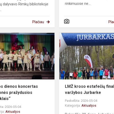
rinkimuose ne...
ų dalyvavo Rimkų bibliotekoje
.
Plačiau
Pla
Mamos
dienos
koncertas
„Svajonės
pražydusios
stebuklais“
s dienos koncertas
LMŽ kroso estafečių fina
onės pražydusios
varžybos Jurbarke
klais“
Paskelbta: 2026-05-04
Kategorija:
Aktualijos
ta: 2026-05-04
ija:
Aktualijos