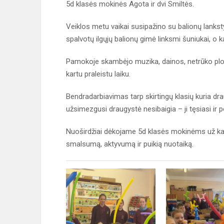
5d klasės mokinės Agota ir dvi Smiltės.
Veiklos metu vaikai susipažino su balionų lanks
spalvotų ilgųjų balionų gimė linksmi šuniukai, o k
Pamokoje skambėjo muzika, dainos, netrūko plojimų
kartu praleistu laiku.
Bendradarbiavimas tarp skirtingų klasių kuria dr
užsimezgusi draugystė nesibaigia – ji tęsiasi ir p
Nuoširdžiai dėkojame 5d klasės mokinėms už kan
smalsumą, aktyvumą ir puikią nuotaiką.