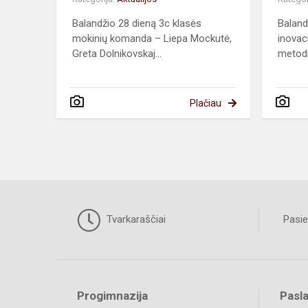
Balandžio 28 dieną 3c klasės
Baland
mokinių komanda – Liepa Mockutė,
inovac
Greta Dolnikovskaj...
metodi
Plačiau
Tvarkaraščiai
Pasie
Progimnazija
Pasl