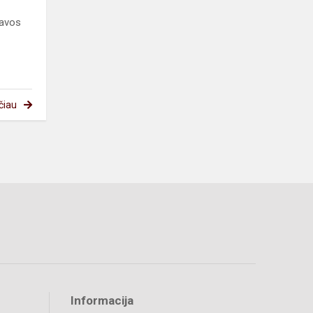
navos
čiau
Informacija