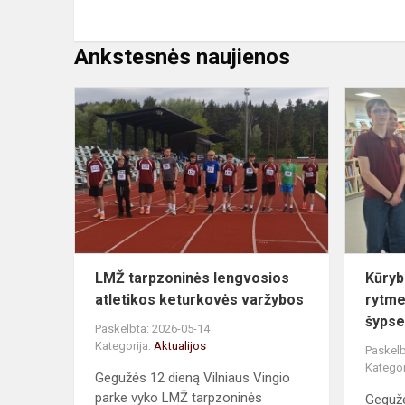
Ankstesnės naujienos
LMŽ
tarpzoninės
lengvosios
atletikos
keturkovės
varžybos
LMŽ tarpzoninės lengvosios
Kūryb
atletikos keturkovės varžybos
rytme
šypse
Paskelbta: 2026-05-14
Kategorija:
Aktualijos
Paskelb
Kategor
Gegužės 12 dieną Vilniaus Vingio
parke vyko LMŽ tarpzoninės
Gegužė