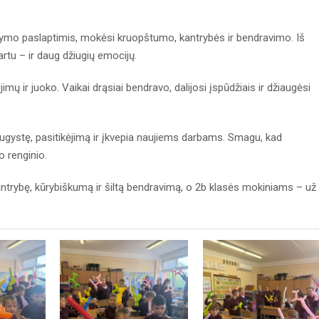
tymo paslaptimis, mokėsi kruopštumo, kantrybės ir bendravimo. Iš
artu – ir daug džiugių emocijų.
 ir juoko. Vaikai drąsiai bendravo, dalijosi įspūdžiais ir džiaugėsi
augystę, pasitikėjimą ir įkvepia naujiems darbams. Smagu, kad
o renginio.
trybę, kūrybiškumą ir šiltą bendravimą, o 2b klasės mokiniams – už