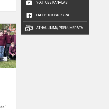
YOUTUBE KANALAS
FACEBOOK PASKYRA
„Metų
ATNAUJINIMŲ PRENUMERATA
klasės“
rinkimai:
balandžio
mėn.
rezultatai
..
sės“