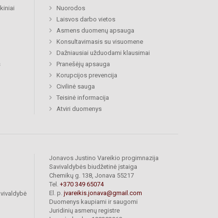
kiniai
Nuorodos
Laisvos darbo vietos
Asmens duomenų apsauga
Konsultavimasis su visuomene
Dažniausiai užduodami klausimai
s
Pranešėjų apsauga
Korupcijos prevencija
Civilinė sauga
Teisinė informacija
Atviri duomenys
Jonavos Justino Vareikio progimnazija
Savivaldybės biudžetinė įstaiga
Chemikų g. 138, Jonava 55217
Tel.
+370 349 65074
El. p.
jvareikis.jonava@gmail.com
vivaldybė
Duomenys kaupiami ir saugomi
Juridinių asmenų registre