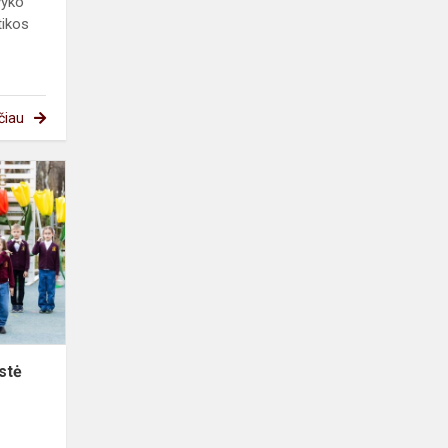
vyko
tikos
čiau
Dainomis
kuriama
bendrystė
stė