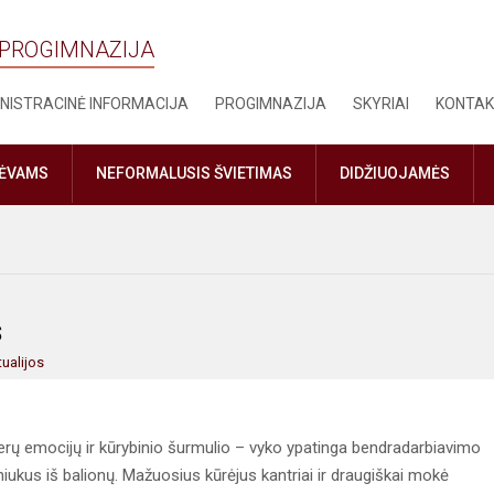
 PROGIMNAZIJA
NISTRACINĖ INFORMACIJA
PROGIMNAZIJA
SKYRIAI
KONTAK
TĖVAMS
NEFORMALUSIS ŠVIETIMAS
DIDŽIUOJAMĖS
s
ualijos
rų emocijų ir kūrybinio šurmulio – vyko ypatinga bendradarbiavimo
niukus iš balionų. Mažuosius kūrėjus kantriai ir draugiškai mokė