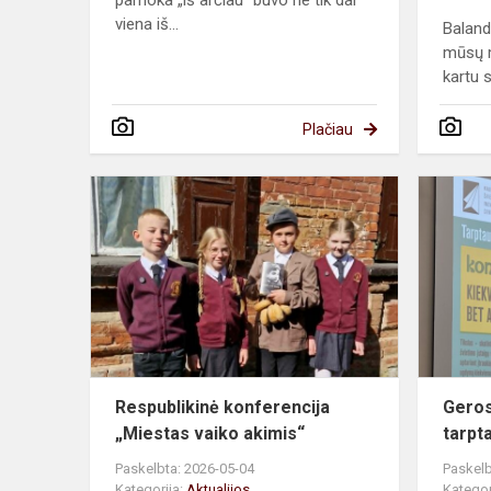
pamoka „iš arčiau“ buvo ne tik dar
viena iš...
Balandž
mūsų m
kartu s
Plačiau
Respublikin
konferencija
„Miestas
vaiko
akimis“
Respublikinė konferencija
Geros
„Miestas vaiko akimis“
tarpt
Paskelbta: 2026-05-04
Paskelb
Kategorija:
Aktualijos
Kategor