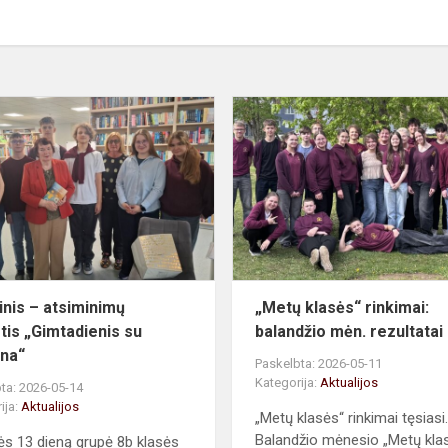
Kūrybinis
–
atsiminimų
rytmetis
„Gimtadienis
su
šypsena“
inis – atsiminimų
„Metų klasės“ rinkimai:
tis „Gimtadienis su
balandžio mėn. rezultatai
na“
Paskelbta: 2026-05-11
Kategorija:
Aktualijos
ta: 2026-05-14
ija:
Aktualijos
„Metų klasės“ rinkimai tęsiasi.
Balandžio mėnesio „Metų kla
s 13 dieną grupė 8b klasės