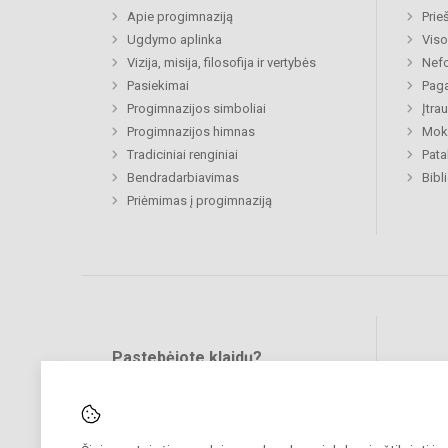
Apie progimnaziją
Prie
Ugdymo aplinka
Viso
Vizija, misija, filosofija ir vertybės
Nefo
Pasiekimai
Paga
Progimnazijos simboliai
Įtra
Progimnazijos himnas
Moki
Tradiciniai renginiai
Pat
Bendradarbiavimas
Bibl
Priėmimas į progimnaziją
Pastebėjote klaidų?
Bend
Turite pasiūlymų?
RAŠYKITE