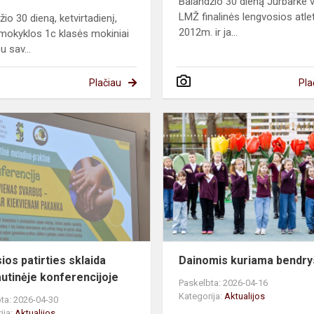
Balandžio 30 dieną Jurbarke 
LMŽ finalinės lengvosios atle
io 30 dieną, ketvirtadienį,
2012m. ir ja...
okyklos 1c klasės mokiniai
u sav...
Plačiau
Pla
ė
Gerosios
patirties
sklaida
tarptautinėje
konferencijoje
ios patirties sklaida
Dainomis kuriama bendry
autinėje konferencijoje
Paskelbta: 2026-04-16
Kategorija:
Aktualijos
ta: 2026-04-30
ija:
Aktualijos