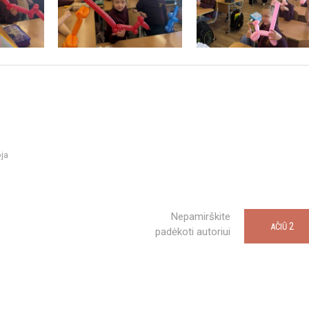
ja
Nepamirškite
2
AČIŪ
padėkoti autoriui