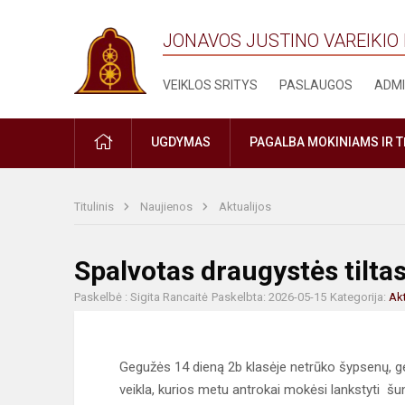
JONAVOS JUSTINO VAREIKIO
VEIKLOS SRITYS
PASLAUGOS
ADMI
PRADŽIA
UGDYMAS
PAGALBA MOKINIAMS IR 
Titulinis
Naujienos
Aktualijos
Spalvotas draugystės tilta
Paskelbė : Sigita Rancaitė
Paskelbta: 2026-05-15
Kategorija:
Akt
Gegužės 14 dieną 2b klasėje netrūko šypsenų, ge
veikla, kurios metu antrokai mokėsi lankstyti šu