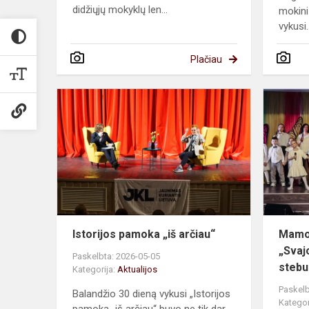
didžiųjų mokyklų len...
mokini
vykusi..
Plačiau
Istorijos
pamoka
„iš
arčiau“
Istorijos pamoka „iš arčiau“
Mamo
„Svaj
Paskelbta: 2026-05-05
stebu
Kategorija:
Aktualijos
Paskelb
Balandžio 30 dieną vykusi „Istorijos
Kategor