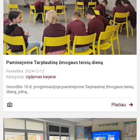
d
Paminėjome Tarptautinę žmogaus teisių dieną
Paskelbta: 2024-12-12
Kategorija:
Ugdymas karjerai
Gruodžio 10 d. progimnazijoje paminėjome Tarptautinę žmogaus teisių
dieną, pilną...
Plačiau
S
s
„