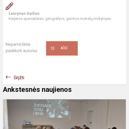
Laurynas Gailius
Karjeros specialistas, geografijos, gamtos mokslų mokytojas
Nepamirškite
10
AČIŪ
padėkoti autoriui
Grįžti
Ankstesnės naujienos
P
T
ž
t