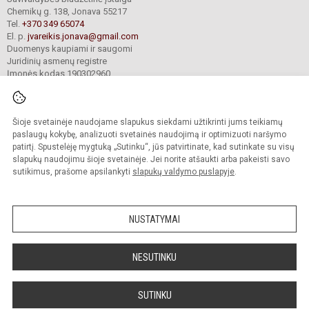
Chemikų g. 138, Jonava 55217
Tel.
+370 349 65074
El. p.
jvareikis.jonava@gmail.com
Duomenys kaupiami ir saugomi
Juridinių asmenų registre
Įmonės kodas 190302960
Šioje svetainėje naudojame slapukus siekdami užtikrinti jums teikiamų
© 2024. Jonavos Justino Vareikio progimnazija. Visos teisės saugomos.
Kopijuoti turinį be raštiško įstaigos administracijos sutikimo griežtai draudžiama.
paslaugų kokybę, analizuoti svetainės naudojimą ir optimizuoti naršymo
patirtį. Spustelėję mygtuką „Sutinku“, jūs patvirtinate, kad sutinkate su visų
Prieinamumo paraiška
Slapukų valdymas
slapukų naudojimu šioje svetainėje. Jei norite atšaukti arba pakeisti savo
sutikimus, prašome apsilankyti
slapukų valdymo puslapyje
.
Sumanus būdas atnaujinti
mokyklos interneto
svetainę
NUSTATYMAI
NESUTINKU
SUTINKU