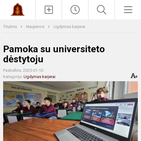
Paieška
Men
Titulinis
Naujienos
Ugdymas karjerai
Pamoka su universiteto
dėstytoju
Paskelbta: 2025-01-10
Kategorija:
Ugdymas karjerai