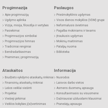
Progimnazija
Paslaugos
Apie progimnaziją
Priešmokyklinis ugdymas
Ugdymo aplinka
Visos dienos mokyklos (VDM) grupė
Vizija, misija, filosofija ir vertybės
Neformalusis švietimas
Pasiekimai
Pagalba mokiniams ir tėvams
Progimnazijos simboliai
Įtraukusis ugdymas
Progimnazijos himnas
Mokinių maitinimas
Tradiciniai renginiai
Patalpų nuoma
Bendradarbiavimas
Biblioteka
Priėmimas į progimnaziją
Ataskaitos
Informacija
Biudžeto vykdymo ataskaitų rinkiniai
Nuorodos
Finansinių ataskaitų rinkiniai
Laisvos darbo vietos
Lėšos veiklai viešinti
Asmens duomenų apsauga
Projektai
Konsultavimasis su visuomene
Viešieji pirkimai
Dažniausiai užduodami klausimai
Veiklos kokybės į(si)vertinimas
Pranešėjų apsauga