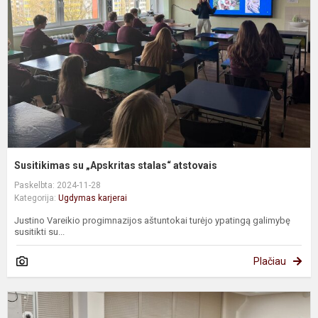
s
a
Susitikimas su „Apskritas stalas“ atstovais
Paskelbta: 2024-11-28
Kategorija:
Ugdymas karjerai
Justino Vareikio progimnazijos aštuntokai turėjo ypatingą galimybę
susitikti su...
Plačiau
E
i