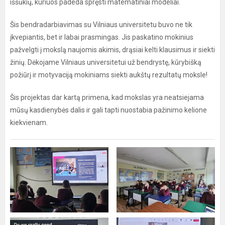
iššūkių, kuriuos padeda spręsti matematiniai modeliai.
Šis bendradarbiavimas su Vilniaus universitetu buvo ne tik
įkvepiantis, bet ir labai prasmingas. Jis paskatino mokinius
pažvelgti į mokslą naujomis akimis, drąsiai kelti klausimus ir siekti
žinių. Dėkojame Vilniaus universitetui už bendrystę, kūrybišką
požiūrį ir motyvaciją mokiniams siekti aukštų rezultatų moksle!
Šis projektas dar kartą primena, kad mokslas yra neatsiejama
mūsų kasdienybės dalis ir gali tapti nuostabia pažinimo kelione
kiekvienam.