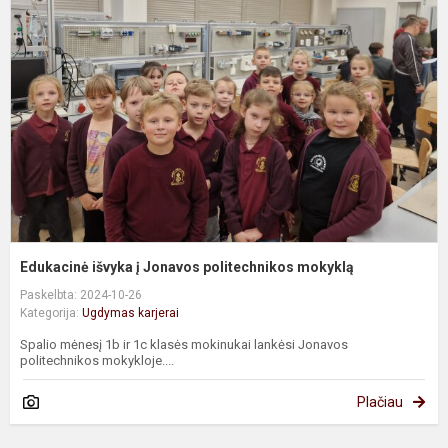
į
J
p
m
Edukacinė išvyka į Jonavos politechnikos mokyklą
Paskelbta: 2024-10-26
Kategorija:
Ugdymas karjerai
Spalio mėnesį 1b ir 1c klasės mokinukai lankėsi Jonavos
politechnikos mokykloje....
Plačiau