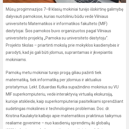
Mūsų progimnazijos 7–8 klasių mokiniai turėjo išskirtinę galimybę
dalyvauti pamokose, kurias nuotoliniu būdu vedė Vilniaus
universiteto Matematikos ir informatikos fakulteto (MIF)
dėstytojai. Šios pamokos buvo organizuotos pagal Vilniaus
universiteto projektą „Pamoka su universiteto dėstytoju“.
Projekto tikslas – priartinti mokslą prie mokyklos kasdienybės ir
parodyti, kad jis gali būti įdomus, suprantamas ir įkvepiantis
mokiniams.
Pamokų metu mokiniai turėjo progą giliau pažinti tiek
matematiką, tiek informatiką per įdomius ir aktualius
pristatymus. Lekt. Eduardas Kutka supažindino mokinius su VU
MIF superkompiuteriu, vedė interaktyvią virtualią ekskursiją,
kurioje atskleidė, kaip superkompiuteriai pasitelkiami sprendžiant
sudėtingas mokslines ir technologines problemas. Doc. dr.
Kristina Kaulakytė kalbėjo apie matematikos praktinius taikymus
realiame gyvenime – nuo kasdienių sprendimų iki globalių