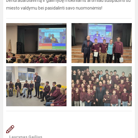
bendradarbiavimą ir galimybę mokiniams artimiau susipažinti su
miesto valdymu bei pasidalinti savo nuomonėmis!
Laurynas Gailius