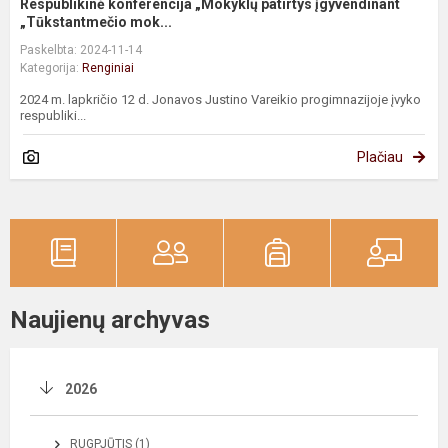
Respublikinė konferencija „Mokyklų patirtys įgyvendinant
„Tūkstantmečio mok...
Paskelbta: 2024-11-14
Kategorija:
Renginiai
2024 m. lapkričio 12 d. Jonavos Justino Vareikio progimnazijoje įvyko
respubliki...
Plačiau
Naujienų archyvas
2026
RUGPJŪTIS (1)