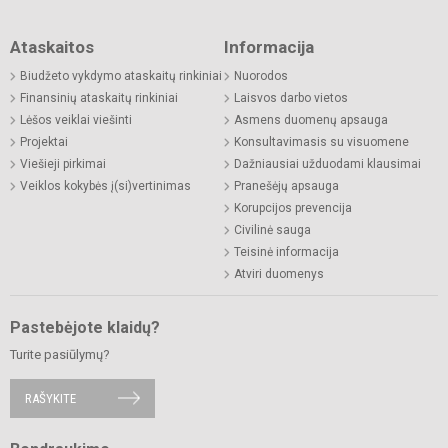
Ataskaitos
Informacija
Biudžeto vykdymo ataskaitų rinkiniai
Nuorodos
Finansinių ataskaitų rinkiniai
Laisvos darbo vietos
Lėšos veiklai viešinti
Asmens duomenų apsauga
Projektai
Konsultavimasis su visuomene
Viešieji pirkimai
Dažniausiai užduodami klausimai
Veiklos kokybės į(si)vertinimas
Pranešėjų apsauga
Korupcijos prevencija
Civilinė sauga
Teisinė informacija
Atviri duomenys
Pastebėjote klaidų?
Turite pasiūlymų?
RAŠYKITE