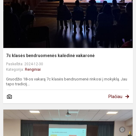
7c klasės bendruomenės kalėdinė vakaronė
Paskelbta: 2024-12-30
Kategorija:
Renginiai
Gruodžio 18-os vakarą 7c klasės bendruomenė rinkosi į mokyklą. Jau
tapo tradicij...
Plačiau
P
p
s
p