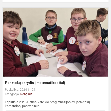
P
s
į
m
š
Penktokų skrydis į matematikos šalį
Paskelbta: 2024-11-29
Kategorija:
Renginiai
Lapkričio 28d. Justino Vareikio progimnazijos dvi penktokų
komandos, pasivadinus...