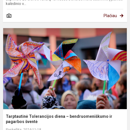
kalėdinio v...
Plačiau
T
T
d
–
b
ir
p
Tarptautinė Tolerancijos diena – bendruomeniškumo ir
pagarbos šventė
Paskelbta: 2024-11-18