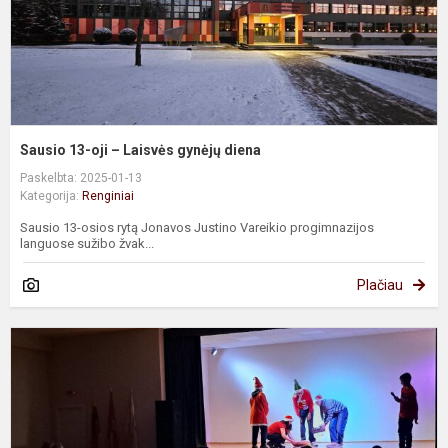
d
Sausio 13-oji – Laisvės gynėjų diena
Paskelbta: 2025-01-13
Kategorija:
Renginiai
Sausio 13-osios rytą Jonavos Justino Vareikio progimnazijos
languose sužibo žvak...
Plačiau
7
k
b
k
v