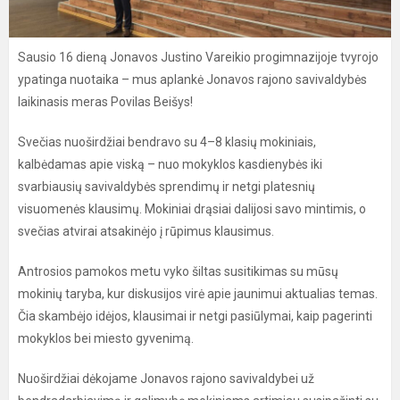
Sausio 16 dieną Jonavos Justino Vareikio progimnazijoje tvyrojo
ypatinga nuotaika – mus aplankė Jonavos rajono savivaldybės
laikinasis meras Povilas Beišys!
Svečias nuoširdžiai bendravo su 4–8 klasių mokiniais,
kalbėdamas apie viską – nuo mokyklos kasdienybės iki
svarbiausių savivaldybės sprendimų ir netgi platesnių
visuomenės klausimų. Mokiniai drąsiai dalijosi savo mintimis, o
svečias atvirai atsakinėjo į rūpimus klausimus.
Antrosios pamokos metu vyko šiltas susitikimas su mūsų
mokinių taryba, kur diskusijos virė apie jaunimui aktualias temas.
Čia skambėjo idėjos, klausimai ir netgi pasiūlymai, kaip pagerinti
mokyklos bei miesto gyvenimą.
Nuoširdžiai dėkojame Jonavos rajono savivaldybei už