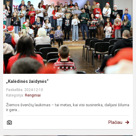
„Kalėdinės žaidynės“
Paskelbta: 2024-12-10
Kategorija:
Renginiai
Žiemos švenčių laukimas – tai metas, kai visi susirenka, dalijasi šiluma
ir gera...
Plačiau