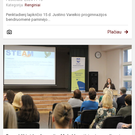
Kategorija:
Renginiai
Penktadienį lapkričio 15 d. Justino Vareikio progimnazijos
bendruomenė paminėjo...
Plačiau
R
k
„
p
į
„T