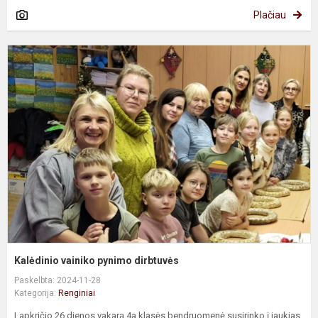
Plačiau
K
v
p
d
Kalėdinio vainiko pynimo dirbtuvės
Paskelbta: 2024-11-28
Kategorija:
Renginiai
Lapkričio 26 dienos vakarą 4a klasės bendruomenė susirinko į jaukias