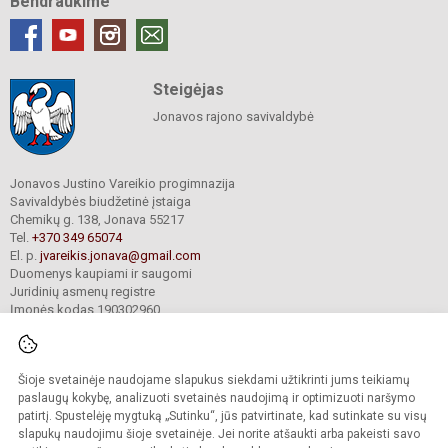
Bendraukime
Steigėjas
Jonavos rajono savivaldybė
Jonavos Justino Vareikio progimnazija
Savivaldybės biudžetinė įstaiga
Chemikų g. 138, Jonava 55217
Tel.
+370 349 65074
El. p.
jvareikis.jonava@gmail.com
Duomenys kaupiami ir saugomi
Juridinių asmenų registre
Įmonės kodas 190302960
Šioje svetainėje naudojame slapukus siekdami užtikrinti jums teikiamų
© 2024. Jonavos Justino Vareikio progimnazija. Visos teisės saugomos.
Kopijuoti turinį be raštiško įstaigos administracijos sutikimo griežtai draudžiama.
paslaugų kokybę, analizuoti svetainės naudojimą ir optimizuoti naršymo
patirtį. Spustelėję mygtuką „Sutinku“, jūs patvirtinate, kad sutinkate su visų
Prieinamumo paraiška
Slapukų valdymas
slapukų naudojimu šioje svetainėje. Jei norite atšaukti arba pakeisti savo