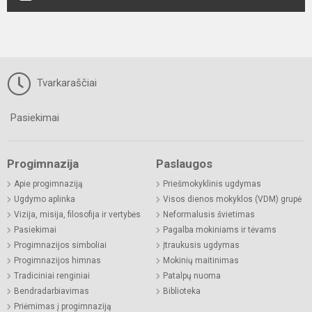
Tvarkaraščiai
Pasiekimai
Progimnazija
Paslaugos
Apie progimnaziją
Priešmokyklinis ugdymas
Ugdymo aplinka
Visos dienos mokyklos (VDM) grupė
Vizija, misija, filosofija ir vertybės
Neformalusis švietimas
Pasiekimai
Pagalba mokiniams ir tėvams
Progimnazijos simboliai
Įtraukusis ugdymas
Progimnazijos himnas
Mokinių maitinimas
Tradiciniai renginiai
Patalpų nuoma
Bendradarbiavimas
Biblioteka
Priėmimas į progimnaziją