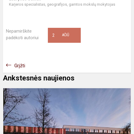
Karjeros specialistas, geografijos, gamtos mokslų mokytojas
Nepamirškite
2
AČIŪ
padėkoti autoriui
Grįžti
Ankstesnės naujienos
S
1
oj
–
L
g