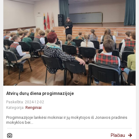
A
d
d
p
Atvirų durų diena progimnazijoje
Paskelbta: 2024-12-02
Kategorija:
Renginiai
Progimnazijoje lankėsi mokiniai ir jų mokytojos iš Jonavos pradinės
mokyklos bei...
Plačiau