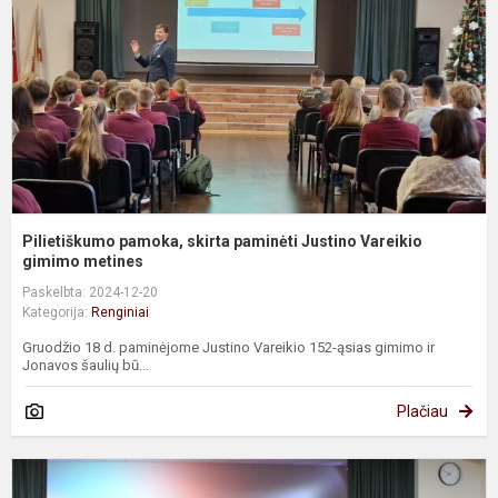
J
V
g
Pilietiškumo pamoka, skirta paminėti Justino Vareikio
gimimo metines
Paskelbta: 2024-12-20
Kategorija:
Renginiai
Gruodžio 18 d. paminėjome Justino Vareikio 152-ąsias gimimo ir
Jonavos šaulių bū...
Plačiau
„
ž